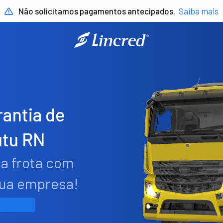
Não solicitamos pagamentos antecipados.
Saiba mais
antia de
tu RN
ua frota com
sua empresa!