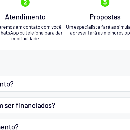
Atendimento
Propostas
aremos em contato com você
Um especialista fará as simul
hatsApp ou telefone para dar
apresentará as melhores o
continuidade
ento?
m ser financiados?
mento?