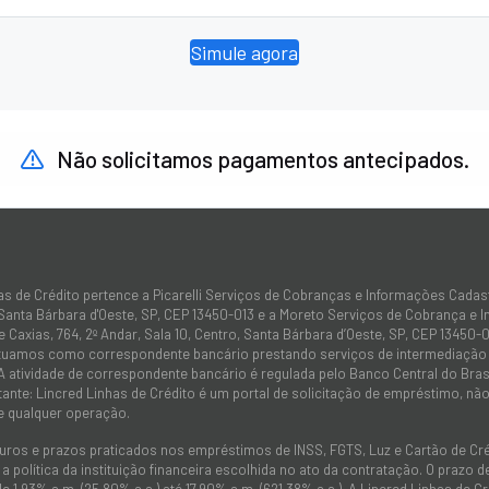
Simule agora
Não solicitamos pagamentos antecipados.
as de Crédito pertence a Picarelli Serviços de Cobranças e Informações Cadas
 Santa Bárbara d'Oeste, SP, CEP 13450-013 e a Moreto Serviços de Cobrança e 
 Caxias, 764, 2º Andar, Sala 10, Centro, Santa Bárbara d’Oeste, SP, CEP 13450-0
atuamos como correspondente bancário prestando serviços de intermediação e
 A atividade de correspondente bancário é regulada pelo Banco Central do Bra
tante: Lincred Linhas de Crédito é um portal de solicitação de empréstimo, 
e qualquer operação.
juros e prazos praticados nos empréstimos de INSS, FGTS, Luz e Cartão de C
 política da instituição financeira escolhida no ato da contratação. O prazo
de 1,93% a.m. (25,80% a.a.) até 17,90% a.m. (621,38% a.a.). A Lincred Linhas d