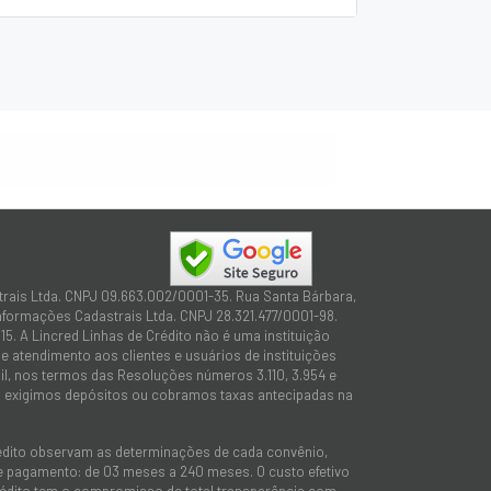
trais Ltda. CNPJ 09.663.002/0001-35. Rua Santa Bárbara,
Informações Cadastrais Ltda. CNPJ 28.321.477/0001-98.
15. A Lincred Linhas de Crédito não é uma instituição
 atendimento aos clientes e usuários de instituições
sil, nos termos das Resoluções números 3.110, 3.954 e
não exigimos depósitos ou cobramos taxas antecipadas na
rédito observam as determinações de cada convênio,
 de pagamento: de 03 meses a 240 meses. O custo efetivo
e Crédito tem o compromisso de total transparência com