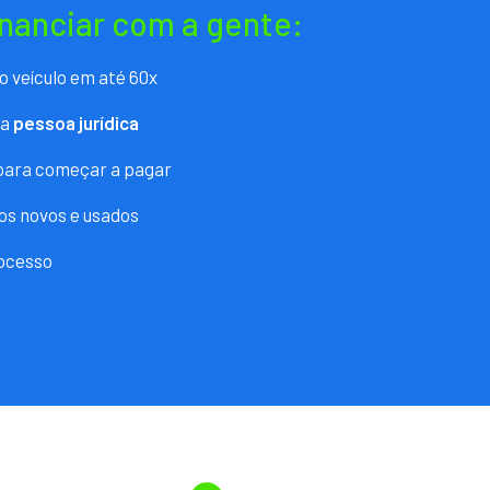
inanciar com a gente:
o veículo em até 60x
ra
pessoa jurídica
 para começar a pagar
os novos e usados
ocesso