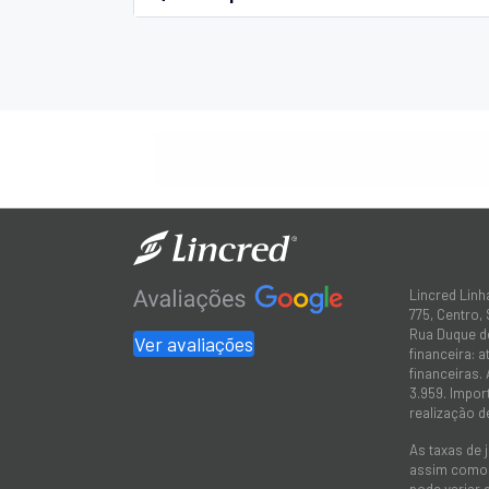
Lincred Linh
775, Centro,
Rua Duque de
Ver avaliações
financeira: 
financeiras.
3.959. Impor
realização d
As taxas de 
assim como a
pode variar 