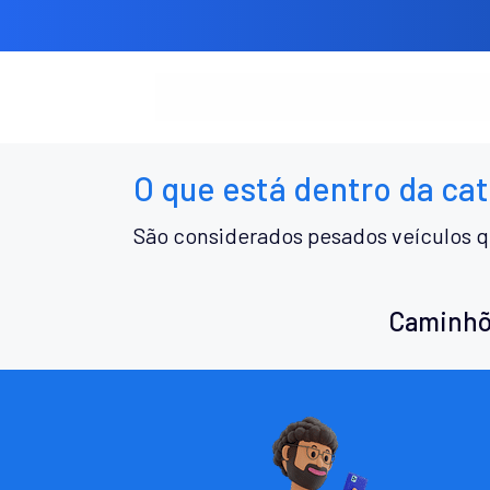
O que está dentro da ca
São considerados pesados veículos q
Caminhõ