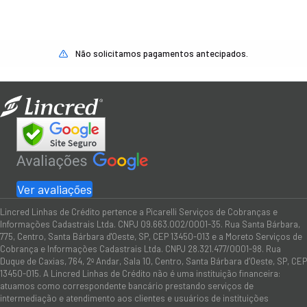
Não solicitamos pagamentos antecipados.
Ver avaliações
Lincred Linhas de Crédito pertence a Picarelli Serviços de Cobranças e
Informações Cadastrais Ltda. CNPJ 09.663.002/0001-35. Rua Santa Bárbara,
775, Centro, Santa Bárbara d'Oeste, SP, CEP 13450-013 e a Moreto Serviços de
Cobrança e Informações Cadastrais Ltda. CNPJ 28.321.477/0001-98. Rua
Duque de Caxias, 764, 2º Andar, Sala 10, Centro, Santa Bárbara d’Oeste, SP, CEP
13450-015. A Lincred Linhas de Crédito não é uma instituição financeira:
atuamos como correspondente bancário prestando serviços de
intermediação e atendimento aos clientes e usuários de instituições