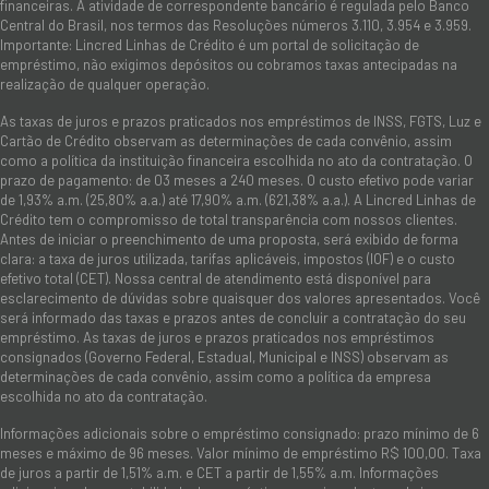
financeiras. A atividade de correspondente bancário é regulada pelo Banco
Central do Brasil, nos termos das Resoluções números 3.110, 3.954 e 3.959.
Importante: Lincred Linhas de Crédito é um portal de solicitação de
empréstimo, não exigimos depósitos ou cobramos taxas antecipadas na
realização de qualquer operação.
As taxas de juros e prazos praticados nos empréstimos de INSS, FGTS, Luz e
Cartão de Crédito observam as determinações de cada convênio, assim
como a política da instituição financeira escolhida no ato da contratação. O
prazo de pagamento: de 03 meses a 240 meses. O custo efetivo pode variar
de 1,93% a.m. (25,80% a.a.) até 17,90% a.m. (621,38% a.a.). A Lincred Linhas de
Crédito tem o compromisso de total transparência com nossos clientes.
Antes de iniciar o preenchimento de uma proposta, será exibido de forma
clara: a taxa de juros utilizada, tarifas aplicáveis, impostos (IOF) e o custo
efetivo total (CET). Nossa central de atendimento está disponível para
esclarecimento de dúvidas sobre quaisquer dos valores apresentados. Você
será informado das taxas e prazos antes de concluir a contratação do seu
empréstimo. As taxas de juros e prazos praticados nos empréstimos
consignados (Governo Federal, Estadual, Municipal e INSS) observam as
determinações de cada convênio, assim como a política da empresa
escolhida no ato da contratação.
Informações adicionais sobre o empréstimo consignado: prazo mínimo de 6
meses e máximo de 96 meses. Valor mínimo de empréstimo R$ 100,00. Taxa
de juros a partir de 1,51% a.m. e CET a partir de 1,55% a.m. Informações