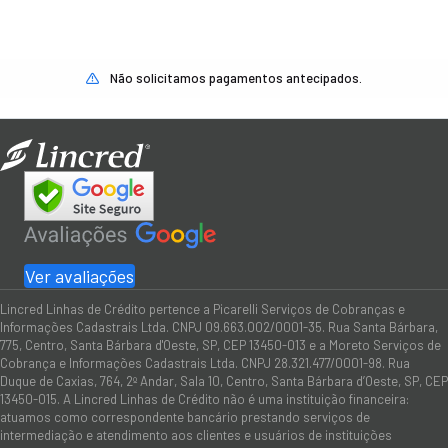
Não solicitamos pagamentos antecipados.
Ver avaliações
Lincred Linhas de Crédito pertence a Picarelli Serviços de Cobranças e
Informações Cadastrais Ltda. CNPJ 09.663.002/0001-35. Rua Santa Bárbara,
775, Centro, Santa Bárbara d'Oeste, SP, CEP 13450-013 e a Moreto Serviços de
Cobrança e Informações Cadastrais Ltda. CNPJ 28.321.477/0001-98. Rua
Duque de Caxias, 764, 2º Andar, Sala 10, Centro, Santa Bárbara d’Oeste, SP, CEP
13450-015. A Lincred Linhas de Crédito não é uma instituição financeira:
atuamos como correspondente bancário prestando serviços de
intermediação e atendimento aos clientes e usuários de instituições