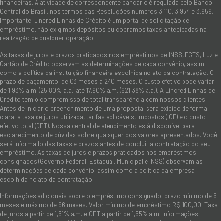
financeiras. A atividade de correspondente bancário é regulada pelo Banco
Central do Brasil, nos termos das Resoluções números 3.110, 3.954 e 3.959.
Importante: Lincred Linhas de Crédito é um portal de solicitação de
empréstimo, não exigimos depósitos ou cobramos taxas antecipadas na
realização de qualquer operação.
As taxas de juros e prazos praticados nos empréstimos de INSS, FGTS, Luz e
Cartão de Crédito observam as determinações de cada convênio, assim
como a política da instituição financeira escolhida no ato da contratação. O
prazo de pagamento: de 03 meses a 240 meses. O custo efetivo pode variar
de 1,93% a.m. (25,80% a.a.) até 17,90% a.m. (621,38% a.a.). A Lincred Linhas de
Crédito tem o compromisso de total transparência com nossos clientes.
Antes de iniciar o preenchimento de uma proposta, será exibido de forma
clara: a taxa de juros utilizada, tarifas aplicáveis, impostos (IOF) e o custo
efetivo total (CET). Nossa central de atendimento está disponível para
esclarecimento de dúvidas sobre quaisquer dos valores apresentados. Você
será informado das taxas e prazos antes de concluir a contratação do seu
empréstimo. As taxas de juros e prazos praticados nos empréstimos
consignados (Governo Federal, Estadual, Municipal e INSS) observam as
determinações de cada convênio, assim como a política da empresa
escolhida no ato da contratação.
Informações adicionais sobre o empréstimo consignado: prazo mínimo de 6
meses e máximo de 96 meses. Valor mínimo de empréstimo R$ 100,00. Taxa
de juros a partir de 1,51% a.m. e CET a partir de 1,55% a.m. Informações