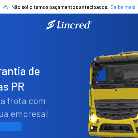
Não solicitamos pagamentos antecipados.
Saiba mais
antia de
as PR
ua frota com
sua empresa!