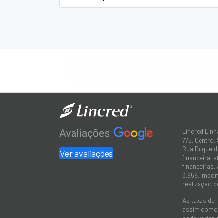
Lincred Linh
775, Centro,
Rua Duque de
Ver avaliações
financeira: 
financeiras.
3.959. Impor
realização d
As taxas de 
assim como a
pode variar 