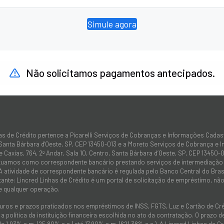
Simule agora
Não solicitamos pagamentos antecipados.
as de Crédito pertence a Picarelli Serviços de Cobranças e Informações Cadas
 Santa Bárbara d'Oeste, SP, CEP 13450-013 e a Moreto Serviços de Cobrança e 
 Caxias, 764, 2º Andar, Sala 10, Centro, Santa Bárbara d’Oeste, SP, CEP 13450-0
atuamos como correspondente bancário prestando serviços de intermediação e
 A atividade de correspondente bancário é regulada pelo Banco Central do Bra
tante: Lincred Linhas de Crédito é um portal de solicitação de empréstimo, 
e qualquer operação.
juros e prazos praticados nos empréstimos de INSS, FGTS, Luz e Cartão de C
 política da instituição financeira escolhida no ato da contratação. O prazo
de 1,93% a.m. (25,80% a.a.) até 17,90% a.m. (621,38% a.a.). A Lincred Linhas d