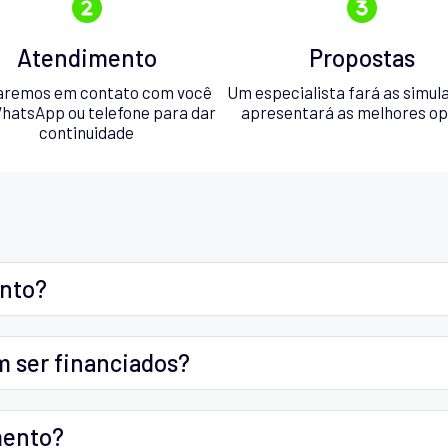
Atendimento
Propostas
aremos em contato com você
Um especialista fará as simul
hatsApp ou telefone para dar
apresentará as melhores o
continuidade
ento?
m ser financiados?
mento?