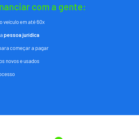
inanciar com a gente:
o veículo em até 60x
ra
pessoa jurídica
 para começar a pagar
os novos e usados
ocesso