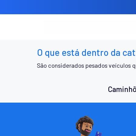
O que está dentro da ca
São considerados pesados veículos q
Caminhõ