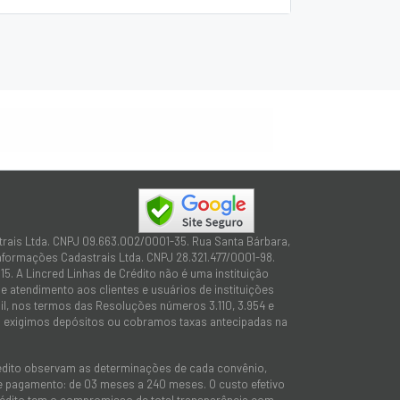
trais Ltda. CNPJ 09.663.002/0001-35. Rua Santa Bárbara,
Informações Cadastrais Ltda. CNPJ 28.321.477/0001-98.
15. A Lincred Linhas de Crédito não é uma instituição
 atendimento aos clientes e usuários de instituições
sil, nos termos das Resoluções números 3.110, 3.954 e
não exigimos depósitos ou cobramos taxas antecipadas na
rédito observam as determinações de cada convênio,
 de pagamento: de 03 meses a 240 meses. O custo efetivo
e Crédito tem o compromisso de total transparência com