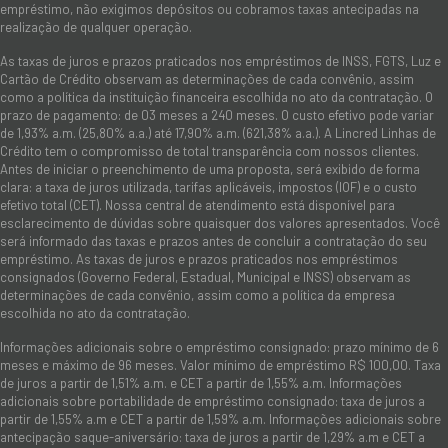
empréstimo, não exigimos depósitos ou cobramos taxas antecipadas na
realização de qualquer operação.
As taxas de juros e prazos praticados nos empréstimos de INSS, FGTS, Luz e
Cartão de Crédito observam as determinações de cada convênio, assim
como a política da instituição financeira escolhida no ato da contratação. O
prazo de pagamento: de 03 meses a 240 meses. O custo efetivo pode variar
de 1,93% a.m. (25,80% a.a.) até 17,90% a.m. (621,38% a.a.). A Lincred Linhas de
Crédito tem o compromisso de total transparência com nossos clientes.
Antes de iniciar o preenchimento de uma proposta, será exibido de forma
clara: a taxa de juros utilizada, tarifas aplicáveis, impostos (IOF) e o custo
efetivo total (CET). Nossa central de atendimento está disponível para
esclarecimento de dúvidas sobre quaisquer dos valores apresentados. Você
será informado das taxas e prazos antes de concluir a contratação do seu
empréstimo. As taxas de juros e prazos praticados nos empréstimos
consignados (Governo Federal, Estadual, Municipal e INSS) observam as
determinações de cada convênio, assim como a política da empresa
escolhida no ato da contratação.
Informações adicionais sobre o empréstimo consignado: prazo mínimo de 6
meses e máximo de 96 meses. Valor mínimo de empréstimo R$ 100,00. Taxa
de juros a partir de 1,51% a.m. e CET a partir de 1,55% a.m. Informações
adicionais sobre portabilidade de empréstimo consignado: taxa de juros a
partir de 1,55% a.m e CET a partir de 1,59% a.m. Informações adicionais sobre
antecipação saque-aniversário: taxa de juros a partir de 1,29% a.m e CET a