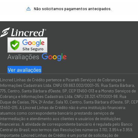
Não solicitamos pagamentos antecipados.
Ver avaliações
Lincred Linhas de Crédito pertence a Picarelli Serviços de Cobranças e
Informações Cadastrais Ltda. CNPJ 09.663.002/0001-35. Rua Santa Bárbara,
775, Centro, Santa Bárbara d'Oeste, SP, CEP 13450-013 e a Moreto Serviços de
Cobrança e Informações Cadastrais Ltda. CNPJ 28.321.477/0001-98. Rua
Duque de Caxias, 764, 2º Andar, Sala 10, Centro, Santa Bárbara d’Oeste, SP, CEP
13450-015. A Lincred Linhas de Crédito não é uma instituição financeira:
atuamos como correspondente bancário prestando serviços de
intermediação e atendimento aos clientes e usuários de instituições
financeiras. A atividade de correspondente bancário é regulada pelo Banco
Central do Brasil, nos termos das Resoluções números 3.110, 3.954 e 3.959.
Importante: Lincred Linhas de Crédito é um portal de solicitação de