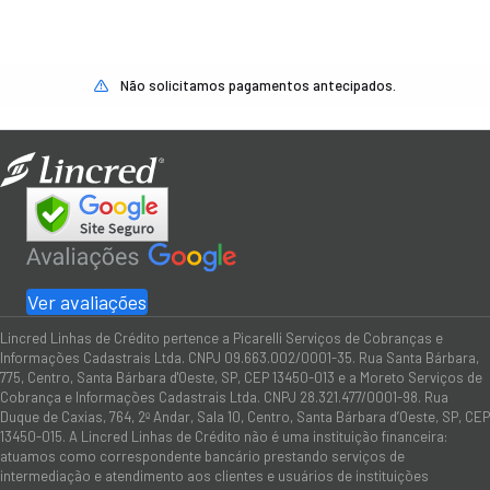
Não solicitamos pagamentos antecipados.
Ver avaliações
Lincred Linhas de Crédito pertence a Picarelli Serviços de Cobranças e
Informações Cadastrais Ltda. CNPJ 09.663.002/0001-35. Rua Santa Bárbara,
775, Centro, Santa Bárbara d'Oeste, SP, CEP 13450-013 e a Moreto Serviços de
Cobrança e Informações Cadastrais Ltda. CNPJ 28.321.477/0001-98. Rua
Duque de Caxias, 764, 2º Andar, Sala 10, Centro, Santa Bárbara d’Oeste, SP, CEP
13450-015. A Lincred Linhas de Crédito não é uma instituição financeira:
atuamos como correspondente bancário prestando serviços de
intermediação e atendimento aos clientes e usuários de instituições