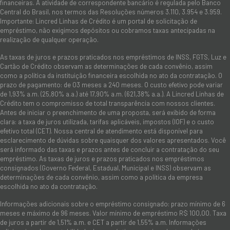
financeiras. A atividade de correspondente bancário é regulada pelo Banco
Central do Brasil, nos termos das Resoluções números 3.110, 3.954 e 3.959.
Importante: Lincred Linhas de Crédito é um portal de solicitação de
empréstimo, não exigimos depósitos ou cobramos taxas antecipadas na
realização de qualquer operação.
As taxas de juros e prazos praticados nos empréstimos de INSS, FGTS, Luz e
Cartão de Crédito observam as determinações de cada convênio, assim
como a política da instituição financeira escolhida no ato da contratação. O
prazo de pagamento: de 03 meses a 240 meses. O custo efetivo pode variar
de 1,93% a.m. (25,80% a.a.) até 17,90% a.m. (621,38% a.a.). A Lincred Linhas de
Crédito tem o compromisso de total transparência com nossos clientes.
Antes de iniciar o preenchimento de uma proposta, será exibido de forma
clara: a taxa de juros utilizada, tarifas aplicáveis, impostos (IOF) e o custo
efetivo total (CET). Nossa central de atendimento está disponível para
esclarecimento de dúvidas sobre quaisquer dos valores apresentados. Você
será informado das taxas e prazos antes de concluir a contratação do seu
empréstimo. As taxas de juros e prazos praticados nos empréstimos
consignados (Governo Federal, Estadual, Municipal e INSS) observam as
determinações de cada convênio, assim como a política da empresa
escolhida no ato da contratação.
Informações adicionais sobre o empréstimo consignado: prazo mínimo de 6
meses e máximo de 96 meses. Valor mínimo de empréstimo R$ 100,00. Taxa
de juros a partir de 1,51% a.m. e CET a partir de 1,55% a.m. Informações