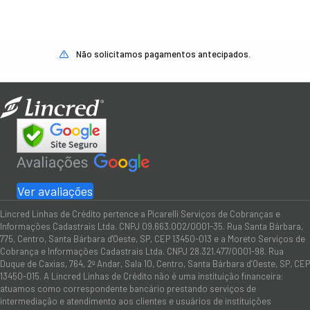
Não solicitamos pagamentos antecipados.
Ver avaliações
Lincred Linhas de Crédito pertence a Picarelli Serviços de Cobranças e
Informações Cadastrais Ltda. CNPJ 09.663.002/0001-35. Rua Santa Bárbara,
775, Centro, Santa Bárbara d'Oeste, SP, CEP 13450-013 e a Moreto Serviços de
Cobrança e Informações Cadastrais Ltda. CNPJ 28.321.477/0001-98. Rua
Duque de Caxias, 764, 2º Andar, Sala 10, Centro, Santa Bárbara d’Oeste, SP, CEP
13450-015. A Lincred Linhas de Crédito não é uma instituição financeira:
atuamos como correspondente bancário prestando serviços de
intermediação e atendimento aos clientes e usuários de instituições