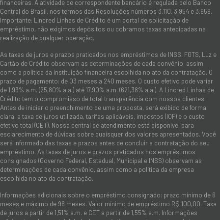
financeiras. A atividade de correspondente bancário é regulada pelo Banco
Central do Brasil, nos termos das Resoluções números 3.110, 3.954 e 3.959.
Importante: Lincred Linhas de Crédito é um portal de solicitação de
empréstimo, não exigimos depósitos ou cobramos taxas antecipadas na
realização de qualquer operação.
As taxas de juros e prazos praticados nos empréstimos de INSS, FGTS, Luz e
Cartão de Crédito observam as determinações de cada convênio, assim
como a política da instituição financeira escolhida no ato da contratação. O
prazo de pagamento: de 03 meses a 240 meses. O custo efetivo pode variar
de 1,93% a.m. (25,80% a.a.) até 17,90% a.m. (621,38% a.a.). A Lincred Linhas de
Crédito tem o compromisso de total transparência com nossos clientes.
Antes de iniciar o preenchimento de uma proposta, será exibido de forma
clara: a taxa de juros utilizada, tarifas aplicáveis, impostos (IOF) e o custo
efetivo total (CET). Nossa central de atendimento está disponível para
esclarecimento de dúvidas sobre quaisquer dos valores apresentados. Você
será informado das taxas e prazos antes de concluir a contratação do seu
empréstimo. As taxas de juros e prazos praticados nos empréstimos
consignados (Governo Federal, Estadual, Municipal e INSS) observam as
determinações de cada convênio, assim como a política da empresa
escolhida no ato da contratação.
Informações adicionais sobre o empréstimo consignado: prazo mínimo de 6
meses e máximo de 96 meses. Valor mínimo de empréstimo R$ 100,00. Taxa
de juros a partir de 1,51% a.m. e CET a partir de 1,55% a.m. Informações