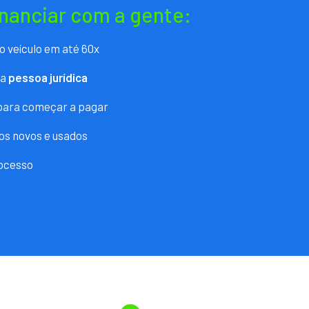
inanciar com a gente:
o veículo em até 60x
ra
pessoa jurídica
 para começar a pagar
os novos e usados
ocesso