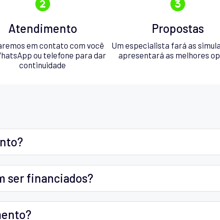
Atendimento
Propostas
aremos em contato com você
Um especialista fará as simul
hatsApp ou telefone para dar
apresentará as melhores o
continuidade
ento?
m ser financiados?
mento?