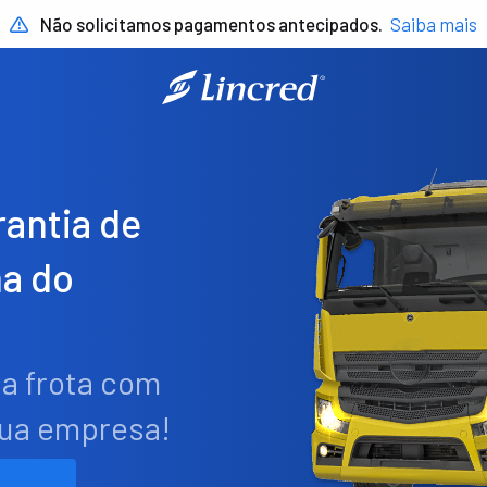
Não solicitamos pagamentos antecipados.
Saiba mais
antia de
a do
ua frota com
sua empresa!