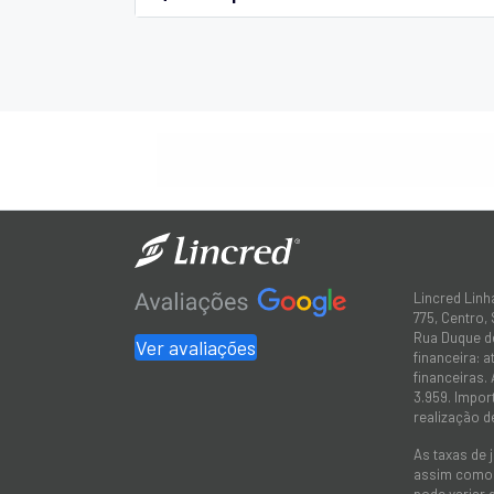
Lincred Linh
775, Centro,
Rua Duque de
Ver avaliações
financeira: 
financeiras.
3.959. Impor
realização d
As taxas de 
assim como a
pode variar 