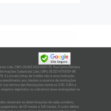
trais Ltda. CNPJ 09.663.002/0001-35. Rua Santa Bárbara,
Informações Cadastrais Ltda. CNPJ 28.321.477/0001-98.
15. A Lincred Linhas de Crédito não é uma instituição
 atendimento aos clientes e usuários de instituições
sil, nos termos das Resoluções números 3.110, 3.954 e
não exigimos depósitos ou cobramos taxas antecipadas na
rédito observam as determinações de cada convênio,
 de pagamento: de 03 meses a 240 meses. O custo efetivo
e Crédito tem o compromisso de total transparência com