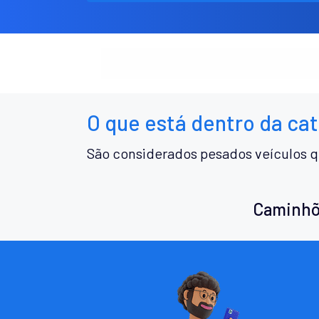
O que está dentro da ca
São considerados pesados veículos q
Caminhõ