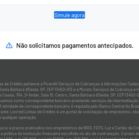
Simule agora
Não solicitamos pagamentos antecipados.
as de Crédito pertence a Picarelli Serviços de Cobranças e Informações Cadas
 Santa Bárbara d'Oeste, SP, CEP 13450-013 e a Moreto Serviços de Cobrança e 
 Caxias, 764, 2º Andar, Sala 10, Centro, Santa Bárbara d’Oeste, SP, CEP 13450-0
atuamos como correspondente bancário prestando serviços de intermediação e
 A atividade de correspondente bancário é regulada pelo Banco Central do Bra
tante: Lincred Linhas de Crédito é um portal de solicitação de empréstimo, 
e qualquer operação.
juros e prazos praticados nos empréstimos de INSS, FGTS, Luz e Cartão de C
 política da instituição financeira escolhida no ato da contratação. O prazo
de 1,93% a.m. (25,80% a.a.) até 17,90% a.m. (621,38% a.a.). A Lincred Linhas d