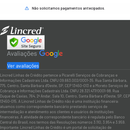
Não solicitamos pagamentos antecipados.
Ver avaliações
Lincred Linhas de Crédito pertence a Picarelli Serviços de Cobranças e
Informações Cadastrais Ltda. CNPJ 09.663.002/0001-35. Rua Santa Bárbara,
775, Centro, Santa Bárbara d'Oeste, SP, CEP 13450-013 e a Moreto Serviços de
Cobrança e Informações Cadastrais Ltda. CNPJ 28.321.477/0001-98. Rua
Duque de Caxias, 764, 2º Andar, Sala 10, Centro, Santa Bárbara d’Oeste, SP, CEP
13450-015. A Lincred Linhas de Crédito não é uma instituição financeira:
atuamos como correspondente bancário prestando serviços de
intermediação e atendimento aos clientes e usuários de instituições
financeiras. A atividade de correspondente bancário é regulada pelo Banco
Central do Brasil, nos termos das Resoluções números 3.110, 3.954 e 3.959.
Importante: Lincred Linhas de Crédito é um portal de solicitação de