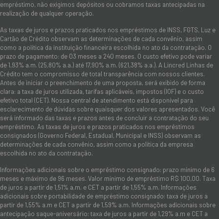
empréstimo, não exigimos depósitos ou cobramos taxas antecipadas na
realização de qualquer operação.
As taxas de juros e prazos praticados nos empréstimos de INSS, FGTS, Luz e
Cartão de Crédito observam as determinações de cada convênio, assim
como a política da instituição financeira escolhida no ato da contratação. O
prazo de pagamento: de 03 meses a 240 meses. O custo efetivo pode variar
de 1,93% a.m. (25,80% a.a.) até 17,90% a.m. (621,38% a.a.). A Lincred Linhas de
Crédito tem o compromisso de total transparência com nossos clientes.
Antes de iniciar o preenchimento de uma proposta, será exibido de forma
clara: a taxa de juros utilizada, tarifas aplicáveis, impostos (IOF) e o custo
efetivo total (CET). Nossa central de atendimento está disponível para
esclarecimento de dúvidas sobre quaisquer dos valores apresentados. Você
será informado das taxas e prazos antes de concluir a contratação do seu
empréstimo. As taxas de juros e prazos praticados nos empréstimos
consignados (Governo Federal, Estadual, Municipal e INSS) observam as
determinações de cada convênio, assim como a política da empresa
escolhida no ato da contratação.
Informações adicionais sobre o empréstimo consignado: prazo mínimo de 6
meses e máximo de 96 meses. Valor mínimo de empréstimo R$ 100,00. Taxa
de juros a partir de 1,51% a.m. e CET a partir de 1,55% a.m. Informações
adicionais sobre portabilidade de empréstimo consignado: taxa de juros a
partir de 1,55% a.m e CET a partir de 1,59% a.m. Informações adicionais sobre
antecipação saque-aniversário: taxa de juros a partir de 1,29% a.m e CET a