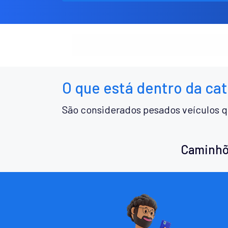
O que está dentro da ca
São considerados pesados veículos q
Caminhõ