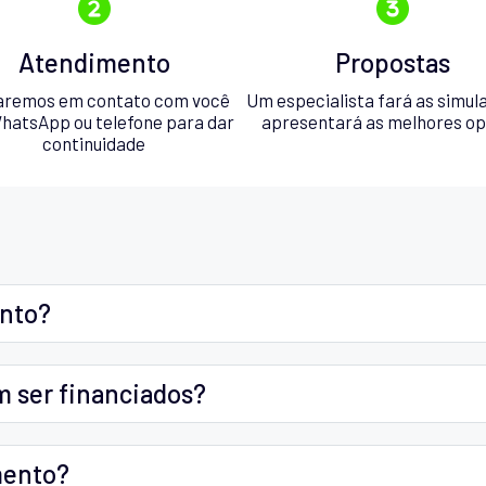
Atendimento
Propostas
aremos em contato com você
Um especialista fará as simul
hatsApp ou telefone para dar
apresentará as melhores o
continuidade
ento?
m ser financiados?
mento?