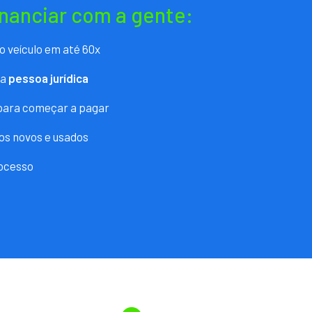
inanciar com a gente:
o veículo em até 60x
ra
pessoa jurídica
 para começar a pagar
os novos e usados
ocesso