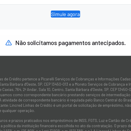
Simule agora
Não solicitamos pagamentos antecipados.
as de Crédito pertence a Picarelli Serviços de Cobranças e Informações Cadas
 Santa Bárbara d'Oeste, SP, CEP 13450-013 e a Moreto Serviços de Cobrança e 
 Caxias, 764, 2º Andar, Sala 10, Centro, Santa Bárbara d’Oeste, SP, CEP 13450-0
atuamos como correspondente bancário prestando serviços de intermediação e
 A atividade de correspondente bancário é regulada pelo Banco Central do Bra
tante: Lincred Linhas de Crédito é um portal de solicitação de empréstimo, 
e qualquer operação.
juros e prazos praticados nos empréstimos de INSS, FGTS, Luz e Cartão de C
 política da instituição financeira escolhida no ato da contratação. O prazo
de 1,93% a.m. (25,80% a.a.) até 17,90% a.m. (621,38% a.a.). A Lincred Linhas d