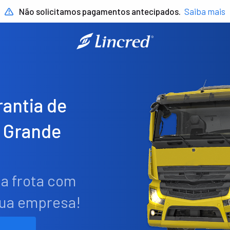
Não solicitamos pagamentos antecipados.
Saiba mais
antia de
 Grande
ua frota com
sua empresa!