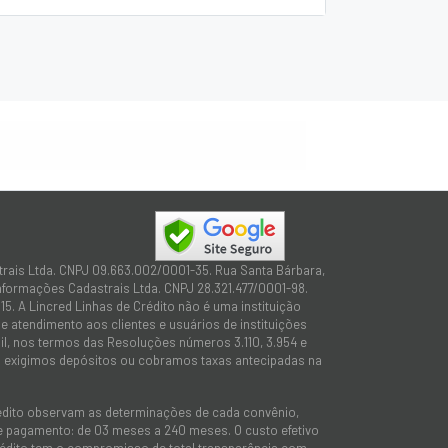
trais Ltda. CNPJ 09.663.002/0001-35. Rua Santa Bárbara,
Informações Cadastrais Ltda. CNPJ 28.321.477/0001-98.
15. A Lincred Linhas de Crédito não é uma instituição
 atendimento aos clientes e usuários de instituições
sil, nos termos das Resoluções números 3.110, 3.954 e
não exigimos depósitos ou cobramos taxas antecipadas na
rédito observam as determinações de cada convênio,
 de pagamento: de 03 meses a 240 meses. O custo efetivo
e Crédito tem o compromisso de total transparência com