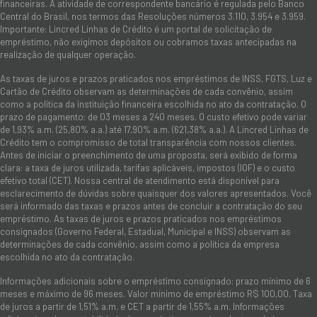
financeiras. A atividade de correspondente bancário é regulada pelo Banco
Central do Brasil, nos termos das Resoluções números 3.110, 3.954 e 3.959.
Importante: Lincred Linhas de Crédito é um portal de solicitação de
empréstimo, não exigimos depósitos ou cobramos taxas antecipadas na
realização de qualquer operação.
As taxas de juros e prazos praticados nos empréstimos de INSS, FGTS, Luz e
Cartão de Crédito observam as determinações de cada convênio, assim
como a política da instituição financeira escolhida no ato da contratação. O
prazo de pagamento: de 03 meses a 240 meses. O custo efetivo pode variar
de 1,93% a.m. (25,80% a.a.) até 17,90% a.m. (621,38% a.a.). A Lincred Linhas de
Crédito tem o compromisso de total transparência com nossos clientes.
Antes de iniciar o preenchimento de uma proposta, será exibido de forma
clara: a taxa de juros utilizada, tarifas aplicáveis, impostos (IOF) e o custo
efetivo total (CET). Nossa central de atendimento está disponível para
esclarecimento de dúvidas sobre quaisquer dos valores apresentados. Você
será informado das taxas e prazos antes de concluir a contratação do seu
empréstimo. As taxas de juros e prazos praticados nos empréstimos
consignados (Governo Federal, Estadual, Municipal e INSS) observam as
determinações de cada convênio, assim como a política da empresa
escolhida no ato da contratação.
Informações adicionais sobre o empréstimo consignado: prazo mínimo de 6
meses e máximo de 96 meses. Valor mínimo de empréstimo R$ 100,00. Taxa
de juros a partir de 1,51% a.m. e CET a partir de 1,55% a.m. Informações