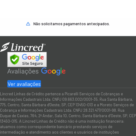
Não solicitamos pagamentos antecipados.
Ver avaliações
Lincred Linhas de Crédito pertence a Picarelli Serviços de Cobranças e
Informações Cadastrais Ltda. CNPJ 09.663.002/0001-35. Rua Santa Bárbara,
775, Centro, Santa Bárbara d'Oeste, SP, CEP 13450-013 e a Moreto Serviços de
Cobrança e Informações Cadastrais Ltda. CNPJ 28.321.477/0001-98. Rua
Duque de Caxias, 764, 2º Andar, Sala 10, Centro, Santa Bárbara d’Oeste, SP, CEP
13450-015. A Lincred Linhas de Crédito não é uma instituição financeira:
atuamos como correspondente bancário prestando serviços de
intermediação e atendimento aos clientes e usuários de instituições