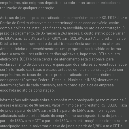
empréstimo, não exigimos depósitos ou cobramos taxas antecipadas na
realização de qualquer operação.
As taxas de juros e prazos praticados nos empréstimos de INSS, FGTS, Luz e
Cartão de Crédito observam as determinações de cada convênio, assim
como a política da instituição financeira escolhida no ato da contratação. O
prazo de pagamento: de 03 meses a 240 meses. O custo efetivo pode variar
de 1,93% a.m. (25,80% a.a.) até 17,90% a.m. (621,38% a.a.). A Lincred Linhas de
Crédito tem o compromisso de total transparência com nossos clientes.
Antes de iniciar o preenchimento de uma proposta, será exibido de forma
clara: a taxa de juros utilizada, tarifas aplicáveis, impostos (IOF) e o custo
efetivo total (CET). Nossa central de atendimento está disponível para
esclarecimento de dúvidas sobre quaisquer dos valores apresentados. Você
será informado das taxas e prazos antes de concluir a contratação do seu
empréstimo. As taxas de juros e prazos praticados nos empréstimos
consignados (Governo Federal, Estadual, Municipal e INSS) observam as
determinações de cada convênio, assim como a política da empresa
escolhida no ato da contratação.
Informações adicionais sobre o empréstimo consignado: prazo mínimo de 6
meses e máximo de 96 meses. Valor mínimo de empréstimo R$ 100,00. Taxa
de juros a partir de 1,51% a.m. e CET a partir de 1,55% a.m. Informações
adicionais sobre portabilidade de empréstimo consignado: taxa de juros a
partir de 1,55% a.m e CET a partir de 1,59% a.m. Informações adicionais sobre
antecipação saque-aniversário: taxa de juros a partir de 1,29% a.m e CET a