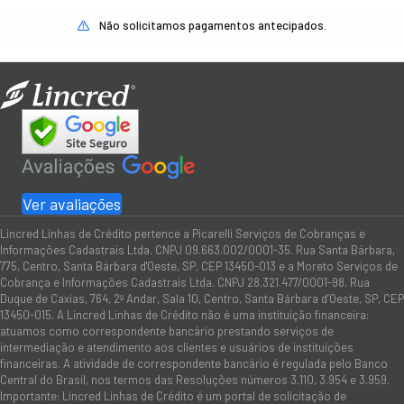
Não solicitamos pagamentos antecipados.
Ver avaliações
Lincred Linhas de Crédito pertence a Picarelli Serviços de Cobranças e
Informações Cadastrais Ltda. CNPJ 09.663.002/0001-35. Rua Santa Bárbara,
775, Centro, Santa Bárbara d'Oeste, SP, CEP 13450-013 e a Moreto Serviços de
Cobrança e Informações Cadastrais Ltda. CNPJ 28.321.477/0001-98. Rua
Duque de Caxias, 764, 2º Andar, Sala 10, Centro, Santa Bárbara d’Oeste, SP, CEP
13450-015. A Lincred Linhas de Crédito não é uma instituição financeira:
atuamos como correspondente bancário prestando serviços de
intermediação e atendimento aos clientes e usuários de instituições
financeiras. A atividade de correspondente bancário é regulada pelo Banco
Central do Brasil, nos termos das Resoluções números 3.110, 3.954 e 3.959.
Importante: Lincred Linhas de Crédito é um portal de solicitação de