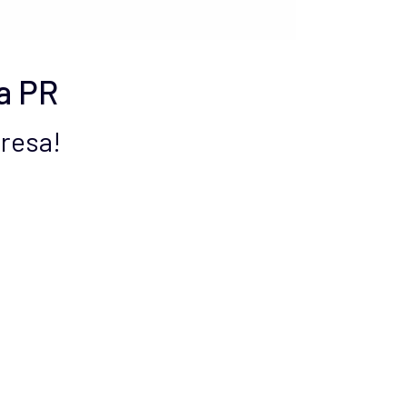
a PR
presa!