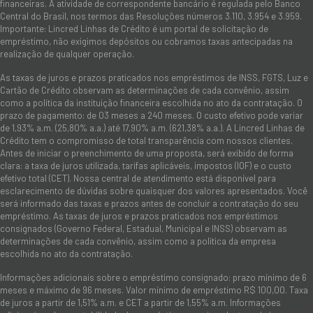
financeiras. A atividade de correspondente bancário é regulada pelo Banco
Central do Brasil, nos termos das Resoluções números 3.110, 3.954 e 3.959.
Importante: Lincred Linhas de Crédito é um portal de solicitação de
empréstimo, não exigimos depósitos ou cobramos taxas antecipadas na
realização de qualquer operação.
As taxas de juros e prazos praticados nos empréstimos de INSS, FGTS, Luz e
Cartão de Crédito observam as determinações de cada convênio, assim
como a política da instituição financeira escolhida no ato da contratação. O
prazo de pagamento: de 03 meses a 240 meses. O custo efetivo pode variar
de 1,93% a.m. (25,80% a.a.) até 17,90% a.m. (621,38% a.a.). A Lincred Linhas de
Crédito tem o compromisso de total transparência com nossos clientes.
Antes de iniciar o preenchimento de uma proposta, será exibido de forma
clara: a taxa de juros utilizada, tarifas aplicáveis, impostos (IOF) e o custo
efetivo total (CET). Nossa central de atendimento está disponível para
esclarecimento de dúvidas sobre quaisquer dos valores apresentados. Você
será informado das taxas e prazos antes de concluir a contratação do seu
empréstimo. As taxas de juros e prazos praticados nos empréstimos
consignados (Governo Federal, Estadual, Municipal e INSS) observam as
determinações de cada convênio, assim como a política da empresa
escolhida no ato da contratação.
Informações adicionais sobre o empréstimo consignado: prazo mínimo de 6
meses e máximo de 96 meses. Valor mínimo de empréstimo R$ 100,00. Taxa
de juros a partir de 1,51% a.m. e CET a partir de 1,55% a.m. Informações