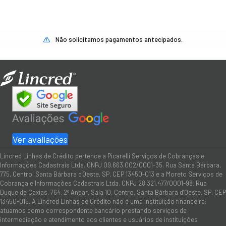
Não solicitamos pagamentos antecipados.
Ver avaliações
Lincred Linhas de Crédito pertence a Picarelli Serviços de Cobranças e
Informações Cadastrais Ltda. CNPJ 09.663.002/0001-35. Rua Santa Bárbara,
775, Centro, Santa Bárbara d'Oeste, SP, CEP 13450-013 e a Moreto Serviços de
Cobrança e Informações Cadastrais Ltda. CNPJ 28.321.477/0001-98. Rua
Duque de Caxias, 764, 2º Andar, Sala 10, Centro, Santa Bárbara d’Oeste, SP, CEP
13450-015. A Lincred Linhas de Crédito não é uma instituição financeira:
atuamos como correspondente bancário prestando serviços de
intermediação e atendimento aos clientes e usuários de instituições