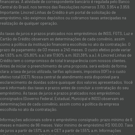
financeiras. A atividade de correspondente bancário é regulada pelo Banco
Central do Brasil, nos termos das Resoluções números 3.110, 3.954 e 3.959.
Importante: Lincred Linhas de Crédito é um portal de solicitação de
empréstimo, não exigimos depósitos ou cobramos taxas antecipadas na
realização de qualquer operação.
As taxas de juros e prazos praticados nos empréstimos de INSS, FGTS, Luz e
Cartão de Crédito observam as determinações de cada convênio, assim
como a política da instituição financeira escolhida no ato da contratação. O
prazo de pagamento: de 03 meses a 240 meses. O custo efetivo pode variar
de 1,93% a.m. (25,80% a.a.) até 17,90% a.m. (621,38% a.a.). A Lincred Linhas de
Crédito tem o compromisso de total transparência com nossos clientes.
Antes de iniciar o preenchimento de uma proposta, será exibido de forma
clara: a taxa de juros utilizada, tarifas aplicáveis, impostos (IOF) e o custo
efetivo total (CET). Nossa central de atendimento está disponível para
esclarecimento de dúvidas sobre quaisquer dos valores apresentados. Você
será informado das taxas e prazos antes de concluir a contratação do seu
empréstimo. As taxas de juros e prazos praticados nos empréstimos
consignados (Governo Federal, Estadual, Municipal e INSS) observam as
determinações de cada convênio, assim como a política da empresa
escolhida no ato da contratação.
Informações adicionais sobre o empréstimo consignado: prazo mínimo de 6
meses e máximo de 96 meses. Valor mínimo de empréstimo R$ 100,00. Taxa
de juros a partir de 1,51% a.m. e CET a partir de 1,55% a.m. Informações