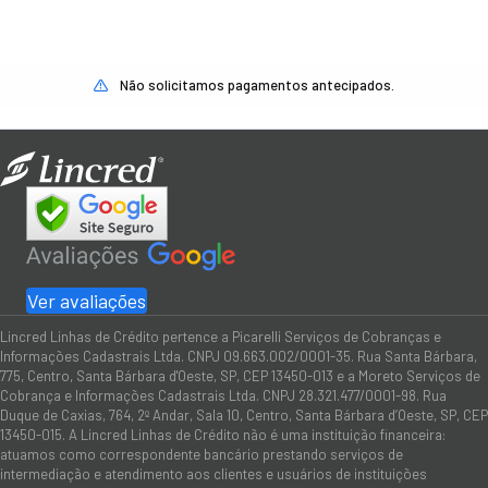
Não solicitamos pagamentos antecipados.
Ver avaliações
Lincred Linhas de Crédito pertence a Picarelli Serviços de Cobranças e
Informações Cadastrais Ltda. CNPJ 09.663.002/0001-35. Rua Santa Bárbara,
775, Centro, Santa Bárbara d'Oeste, SP, CEP 13450-013 e a Moreto Serviços de
Cobrança e Informações Cadastrais Ltda. CNPJ 28.321.477/0001-98. Rua
Duque de Caxias, 764, 2º Andar, Sala 10, Centro, Santa Bárbara d’Oeste, SP, CEP
13450-015. A Lincred Linhas de Crédito não é uma instituição financeira:
atuamos como correspondente bancário prestando serviços de
intermediação e atendimento aos clientes e usuários de instituições