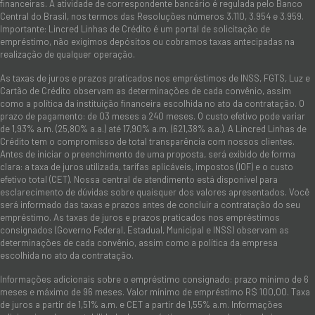
financeiras. A atividade de correspondente bancário é regulada pelo Banco
Central do Brasil, nos termos das Resoluções números 3.110, 3.954 e 3.959.
Importante: Lincred Linhas de Crédito é um portal de solicitação de
empréstimo, não exigimos depósitos ou cobramos taxas antecipadas na
realização de qualquer operação.
As taxas de juros e prazos praticados nos empréstimos de INSS, FGTS, Luz e
Cartão de Crédito observam as determinações de cada convênio, assim
como a política da instituição financeira escolhida no ato da contratação. O
prazo de pagamento: de 03 meses a 240 meses. O custo efetivo pode variar
de 1,93% a.m. (25,80% a.a.) até 17,90% a.m. (621,38% a.a.). A Lincred Linhas de
Crédito tem o compromisso de total transparência com nossos clientes.
Antes de iniciar o preenchimento de uma proposta, será exibido de forma
clara: a taxa de juros utilizada, tarifas aplicáveis, impostos (IOF) e o custo
efetivo total (CET). Nossa central de atendimento está disponível para
esclarecimento de dúvidas sobre quaisquer dos valores apresentados. Você
será informado das taxas e prazos antes de concluir a contratação do seu
empréstimo. As taxas de juros e prazos praticados nos empréstimos
consignados (Governo Federal, Estadual, Municipal e INSS) observam as
determinações de cada convênio, assim como a política da empresa
escolhida no ato da contratação.
Informações adicionais sobre o empréstimo consignado: prazo mínimo de 6
meses e máximo de 96 meses. Valor mínimo de empréstimo R$ 100,00. Taxa
de juros a partir de 1,51% a.m. e CET a partir de 1,55% a.m. Informações