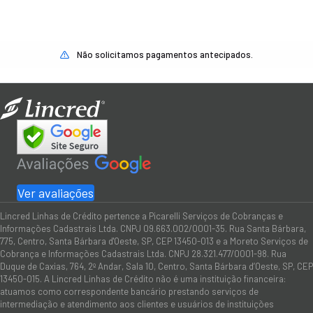
Não solicitamos pagamentos antecipados.
Ver avaliações
Lincred Linhas de Crédito pertence a Picarelli Serviços de Cobranças e
Informações Cadastrais Ltda. CNPJ 09.663.002/0001-35. Rua Santa Bárbara,
775, Centro, Santa Bárbara d'Oeste, SP, CEP 13450-013 e a Moreto Serviços de
Cobrança e Informações Cadastrais Ltda. CNPJ 28.321.477/0001-98. Rua
Duque de Caxias, 764, 2º Andar, Sala 10, Centro, Santa Bárbara d’Oeste, SP, CEP
13450-015. A Lincred Linhas de Crédito não é uma instituição financeira:
atuamos como correspondente bancário prestando serviços de
intermediação e atendimento aos clientes e usuários de instituições