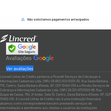
Não solicitamos pagamentos antecipados.
Ver avaliações
Lincred Linhas de Crédito pertence a Picarelli Serviços de Cobranças e
Informações Cadastrais Ltda. CNPJ 09.663.002/0001-35. Rua Santa Bárbara,
775, Centro, Santa Bárbara d'Oeste, SP, CEP 13450-013 e a Moreto Serviços de
Cobrança e Informações Cadastrais Ltda. CNPJ 28.321.477/0001-98. Rua
Duque de Caxias, 764, 2º Andar, Sala 10, Centro, Santa Bárbara d’Oeste, SP, CEP
13450-015. A Lincred Linhas de Crédito não é uma instituição financeira:
atuamos como correspondente bancário prestando serviços de
intermediação e atendimento aos clientes e usuários de instituições