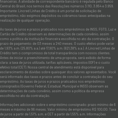
financeiras. A atividade de correspondente bancário é regulada pelo Banco
Central do Brasil, nos termos das Resoluções números 3.110, 3.954 e 3.959.
Importante: Lincred Linhas de Crédito é um portal de solicitação de
empréstimo, não exigimos depósitos ou cobramos taxas antecipadas na
realização de qualquer operação.
As taxas de juros e prazos praticados nos empréstimos de INSS, FGTS, Luz e
Cartão de Crédito observam as determinações de cada convênio, assim
como a política da instituição financeira escolhida no ato da contratação. O
prazo de pagamento: de 03 meses a 240 meses. O custo efetivo pode variar
de 1,93% a.m. (25,80% a.a.) até 17,90% a.m. (621,38% a.a.). A Lincred Linhas de
Crédito tem o compromisso de total transparência com nossos clientes.
Antes de iniciar o preenchimento de uma proposta, será exibido de forma
clara: a taxa de juros utilizada, tarifas aplicáveis, impostos (IOF) e o custo
efetivo total (CET). Nossa central de atendimento está disponível para
esclarecimento de dúvidas sobre quaisquer dos valores apresentados. Você
será informado das taxas e prazos antes de concluir a contratação do seu
empréstimo. As taxas de juros e prazos praticados nos empréstimos
consignados (Governo Federal, Estadual, Municipal e INSS) observam as
determinações de cada convênio, assim como a política da empresa
escolhida no ato da contratação.
Informações adicionais sobre o empréstimo consignado: prazo mínimo de 6
meses e máximo de 96 meses. Valor mínimo de empréstimo R$ 100,00. Taxa
de juros a partir de 1,51% a.m. e CET a partir de 1,55% a.m. Informações