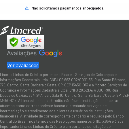
Não solicitamos pagamentos antecipados.
Ver avaliações
Lincred Linhas de Crédito pertence a Picarelli Serviços de Cobranças e
Informações Cadastrais Ltda. CNPJ 09.663.002/0001-35. Rua Santa Bárbara,
775, Centro, Santa Bárbara d'Oeste, SP, CEP 13450-013 e a Moreto Serviços de
Cobrança e Informações Cadastrais Ltda. CNPJ 28.321.477/0001-98. Rua
Duque de Caxias, 764, 2º Andar, Sala 10, Centro, Santa Bárbara d’Oeste, SP, CEP
13450-015. A Lincred Linhas de Crédito não é uma instituição financeira:
atuamos como correspondente bancário prestando serviços de
intermediação e atendimento aos clientes e usuários de instituições
financeiras. A atividade de correspondente bancário é regulada pelo Banco
Central do Brasil, nos termos das Resoluções números 3.110, 3.954 e 3.959.
Importante: Lincred Linhas de Crédito é um portal de solicitação de