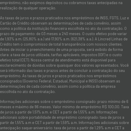
empréstimo, não exigimos depósitos ou cobramos taxas antecipadas na
realização de qualquer operação.
As taxas de juros e prazos praticados nos empréstimos de INSS, FGTS, Luz e
Cartão de Crédito observam as determinações de cada convênio, assim
como a política da instituição financeira escolhida no ato da contratação. O
prazo de pagamento: de 03 meses a 240 meses. O custo efetivo pode variar
de 1,93% a.m. (25,80% a.a.) até 17,90% a.m. (621,38% a.a.). A Lincred Linhas de
Crédito tem o compromisso de total transparência com nossos clientes.
Antes de iniciar o preenchimento de uma proposta, será exibido de forma
clara: a taxa de juros utilizada, tarifas aplicáveis, impostos (IOF) e o custo
efetivo total (CET). Nossa central de atendimento está disponível para
esclarecimento de dúvidas sobre quaisquer dos valores apresentados. Você
será informado das taxas e prazos antes de concluir a contratação do seu
empréstimo. As taxas de juros e prazos praticados nos empréstimos
consignados (Governo Federal, Estadual, Municipal e INSS) observam as
determinações de cada convênio, assim como a política da empresa
escolhida no ato da contratação.
Informações adicionais sobre o empréstimo consignado: prazo mínimo de 6
meses e máximo de 96 meses. Valor mínimo de empréstimo R$ 100,00. Taxa
de juros a partir de 1,51% a.m. e CET a partir de 1,55% a.m. Informações
adicionais sobre portabilidade de empréstimo consignado: taxa de juros a
partir de 1,55% a.m e CET a partir de 1,59% a.m. Informações adicionais sobre
antecipação saque-aniversário: taxa de juros a partir de 1,29% a.m e CET a