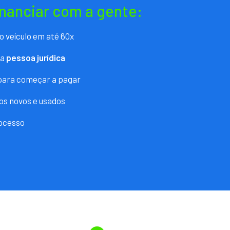
inanciar com a gente:
o veículo em até 60x
ra
pessoa jurídica
 para começar a pagar
os novos e usados
ocesso