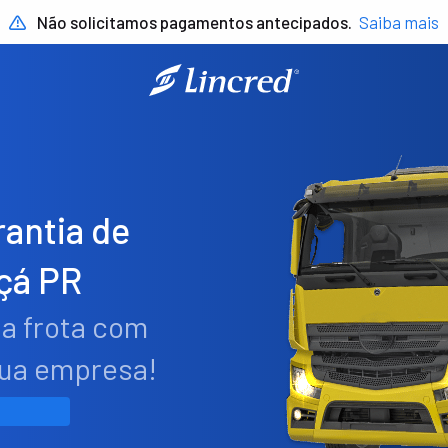
Não solicitamos pagamentos antecipados.
Saiba mais
antia de
çá PR
ua frota com
sua empresa!