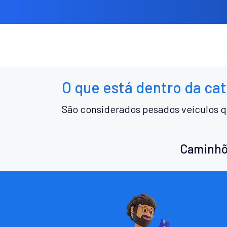
O que está dentro da ca
São considerados pesados veículos q
Caminhõ