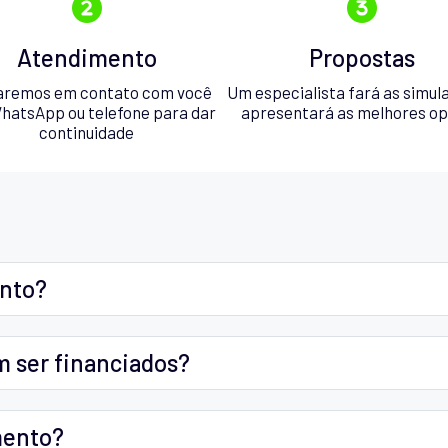
Atendimento
Propostas
aremos em contato com você
Um especialista fará as simul
hatsApp ou telefone para dar
apresentará as melhores o
continuidade
ento?
m ser financiados?
mento?