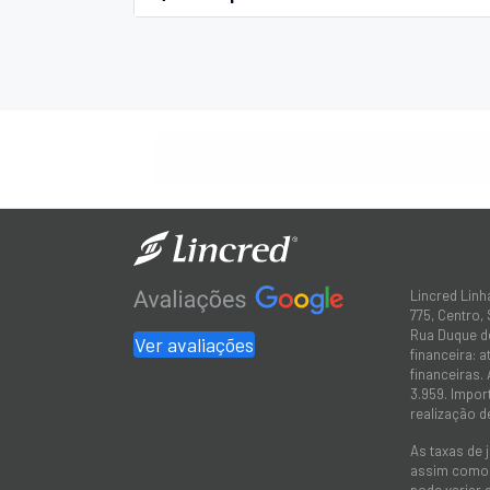
Lincred Linh
775, Centro,
Rua Duque de
Ver avaliações
financeira: 
financeiras.
3.959. Impor
realização d
As taxas de 
assim como a
pode variar 