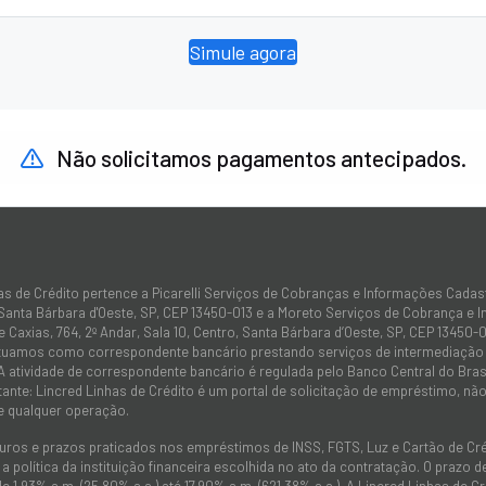
Simule agora
Não solicitamos pagamentos antecipados.
as de Crédito pertence a Picarelli Serviços de Cobranças e Informações Cadas
 Santa Bárbara d'Oeste, SP, CEP 13450-013 e a Moreto Serviços de Cobrança e 
 Caxias, 764, 2º Andar, Sala 10, Centro, Santa Bárbara d’Oeste, SP, CEP 13450-0
atuamos como correspondente bancário prestando serviços de intermediação e
 A atividade de correspondente bancário é regulada pelo Banco Central do Bra
tante: Lincred Linhas de Crédito é um portal de solicitação de empréstimo, 
e qualquer operação.
juros e prazos praticados nos empréstimos de INSS, FGTS, Luz e Cartão de C
 política da instituição financeira escolhida no ato da contratação. O prazo
de 1,93% a.m. (25,80% a.a.) até 17,90% a.m. (621,38% a.a.). A Lincred Linhas d