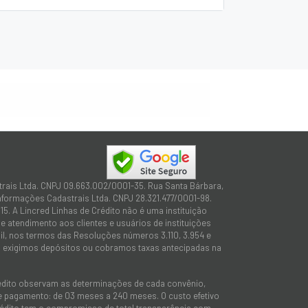
trais Ltda. CNPJ 09.663.002/0001-35. Rua Santa Bárbara,
Informações Cadastrais Ltda. CNPJ 28.321.477/0001-98.
15. A Lincred Linhas de Crédito não é uma instituição
 atendimento aos clientes e usuários de instituições
sil, nos termos das Resoluções números 3.110, 3.954 e
não exigimos depósitos ou cobramos taxas antecipadas na
rédito observam as determinações de cada convênio,
 de pagamento: de 03 meses a 240 meses. O custo efetivo
e Crédito tem o compromisso de total transparência com