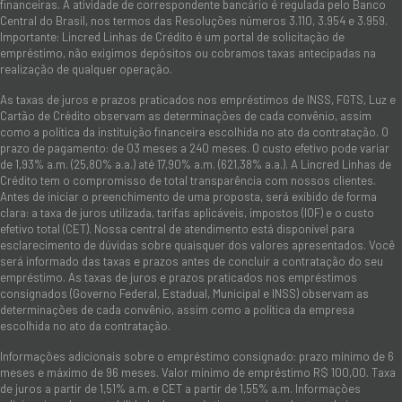
financeiras. A atividade de correspondente bancário é regulada pelo Banco
Central do Brasil, nos termos das Resoluções números 3.110, 3.954 e 3.959.
Importante: Lincred Linhas de Crédito é um portal de solicitação de
empréstimo, não exigimos depósitos ou cobramos taxas antecipadas na
realização de qualquer operação.
As taxas de juros e prazos praticados nos empréstimos de INSS, FGTS, Luz e
Cartão de Crédito observam as determinações de cada convênio, assim
como a política da instituição financeira escolhida no ato da contratação. O
prazo de pagamento: de 03 meses a 240 meses. O custo efetivo pode variar
de 1,93% a.m. (25,80% a.a.) até 17,90% a.m. (621,38% a.a.). A Lincred Linhas de
Crédito tem o compromisso de total transparência com nossos clientes.
Antes de iniciar o preenchimento de uma proposta, será exibido de forma
clara: a taxa de juros utilizada, tarifas aplicáveis, impostos (IOF) e o custo
efetivo total (CET). Nossa central de atendimento está disponível para
esclarecimento de dúvidas sobre quaisquer dos valores apresentados. Você
será informado das taxas e prazos antes de concluir a contratação do seu
empréstimo. As taxas de juros e prazos praticados nos empréstimos
consignados (Governo Federal, Estadual, Municipal e INSS) observam as
determinações de cada convênio, assim como a política da empresa
escolhida no ato da contratação.
Informações adicionais sobre o empréstimo consignado: prazo mínimo de 6
meses e máximo de 96 meses. Valor mínimo de empréstimo R$ 100,00. Taxa
de juros a partir de 1,51% a.m. e CET a partir de 1,55% a.m. Informações