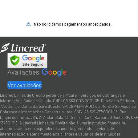
Não solicitamos pagamentos antecipados.
Ver avaliações
Lincred Linhas de Crédito pertence a Picarelli Serviços de Cobranças e
Informações Cadastrais Ltda. CNPJ 09.663.002/0001-35. Rua Santa Bárbara,
775, Centro, Santa Bárbara d'Oeste, SP, CEP 13450-013 e a Moreto Serviços de
Cobrança e Informações Cadastrais Ltda. CNPJ 28.321.477/0001-98. Rua
Duque de Caxias, 764, 2º Andar, Sala 10, Centro, Santa Bárbara d’Oeste, SP, CEP
13450-015. A Lincred Linhas de Crédito não é uma instituição financeira:
atuamos como correspondente bancário prestando serviços de
intermediação e atendimento aos clientes e usuários de instituições