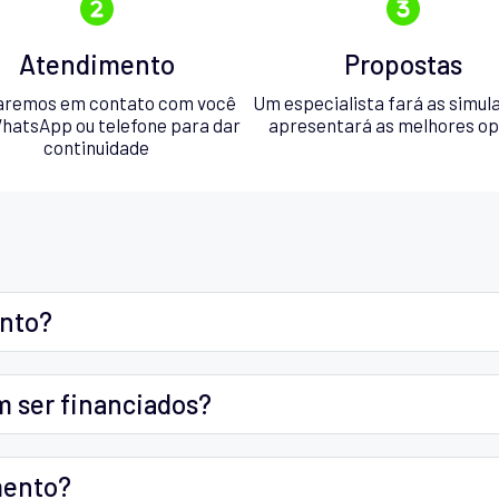
Atendimento
Propostas
aremos em contato com você
Um especialista fará as simul
hatsApp ou telefone para dar
apresentará as melhores o
continuidade
ento?
m ser financiados?
mento?