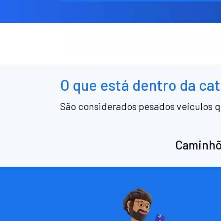
O que está dentro da ca
São considerados pesados veículos q
Caminhõ