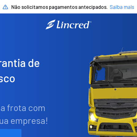
Não solicitamos pagamentos antecipados.
Saiba mais
antia de
sco
ua frota com
sua empresa!