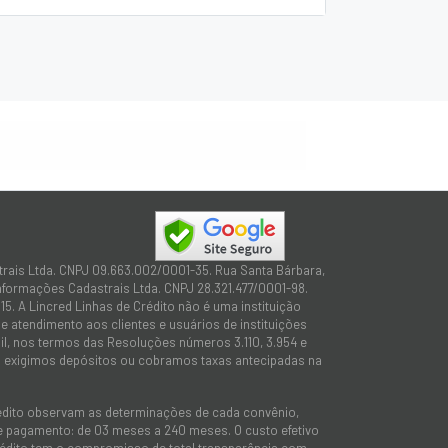
trais Ltda. CNPJ 09.663.002/0001-35. Rua Santa Bárbara,
Informações Cadastrais Ltda. CNPJ 28.321.477/0001-98.
15. A Lincred Linhas de Crédito não é uma instituição
 atendimento aos clientes e usuários de instituições
sil, nos termos das Resoluções números 3.110, 3.954 e
não exigimos depósitos ou cobramos taxas antecipadas na
rédito observam as determinações de cada convênio,
 de pagamento: de 03 meses a 240 meses. O custo efetivo
e Crédito tem o compromisso de total transparência com