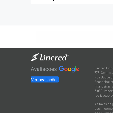
Lincred Linh
775, Centro,
Rua Duque de
Ver avaliações
financeira: 
financeiras.
3.959. Impor
realização d
As taxas de 
assim como a
pode variar 