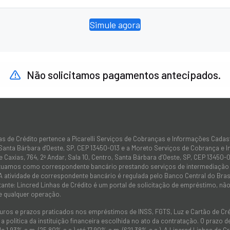
Simule agora
Não solicitamos pagamentos antecipados.
as de Crédito pertence a Picarelli Serviços de Cobranças e Informações Cadas
 Santa Bárbara d'Oeste, SP, CEP 13450-013 e a Moreto Serviços de Cobrança e 
 Caxias, 764, 2º Andar, Sala 10, Centro, Santa Bárbara d’Oeste, SP, CEP 13450-0
atuamos como correspondente bancário prestando serviços de intermediação e
 A atividade de correspondente bancário é regulada pelo Banco Central do Bra
tante: Lincred Linhas de Crédito é um portal de solicitação de empréstimo, 
e qualquer operação.
juros e prazos praticados nos empréstimos de INSS, FGTS, Luz e Cartão de C
 política da instituição financeira escolhida no ato da contratação. O prazo
de 1,93% a.m. (25,80% a.a.) até 17,90% a.m. (621,38% a.a.). A Lincred Linhas d