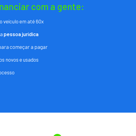
inanciar com a gente:
o veículo em até 60x
ra
pessoa jurídica
 para começar a pagar
os novos e usados
ocesso