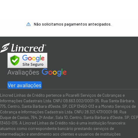
Não solicitamos pagamentos antecipados.
Ver avaliações
Lincred Linhas de Crédito pertence a Picarelli Serviços de Cobranças e
Informações Cadastrais Ltda. CNPJ 09.663.002/0001-35. Rua Santa Bárbara,
775, Centro, Santa Bárbara d'Oeste, SP, CEP 13450-013 e a Moreto Serviços de
Cobrança e Informações Cadastrais Ltda. CNPJ 28.321.477/0001-98. Rua
Duque de Caxias, 764, 2º Andar, Sala 10, Centro, Santa Bárbara d’Oeste, SP, CEP
13450-015. A Lincred Linhas de Crédito não é uma instituição financeira:
atuamos como correspondente bancário prestando serviços de
intermediação e atendimento aos clientes e usuários de instituições