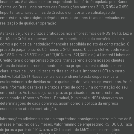
financeiras. A atividade de correspondente bancário é regulada pelo Banco
Central do Brasil, nos termos das Resoluções números 3.110, 3.954 e 3.959.
Importante: Lincred Linhas de Crédito é um portal de solicitação de
empréstimo, não exigimos depósitos ou cobramos taxas antecipadas na
realização de qualquer operação.
As taxas de juros e prazos praticados nos empréstimos de INSS, FGTS, Luz e
Cartão de Crédito observam as determinações de cada convênio, assim
como a política da instituição financeira escolhida no ato da contratação. O
prazo de pagamento: de 03 meses a 240 meses. O custo efetivo pode variar
de 1,93% a.m. (25,80% a.a.) até 17,90% a.m. (621,38% a.a.). A Lincred Linhas de
Crédito tem o compromisso de total transparência com nossos clientes.
Antes de iniciar o preenchimento de uma proposta, será exibido de forma
clara: a taxa de juros utilizada, tarifas aplicáveis, impostos (IOF) e o custo
efetivo total (CET). Nossa central de atendimento está disponível para
esclarecimento de dúvidas sobre quaisquer dos valores apresentados. Você
será informado das taxas e prazos antes de concluir a contratação do seu
empréstimo. As taxas de juros e prazos praticados nos empréstimos
consignados (Governo Federal, Estadual, Municipal e INSS) observam as
determinações de cada convênio, assim como a política da empresa
escolhida no ato da contratação.
Informações adicionais sobre o empréstimo consignado: prazo mínimo de 6
meses e máximo de 96 meses. Valor mínimo de empréstimo R$ 100,00. Taxa
de juros a partir de 1,51% a.m. e CET a partir de 1,55% a.m. Informações