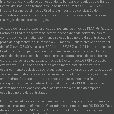
financeiras. A atividade de correspondente bancário é regulada pelo Banco
Central do Brasil, nos termos das Resoluções números 3.110, 3.954 e 3.959.
Importante: Lincred Linhas de Crédito é um portal de solicitação de
empréstimo, não exigimos depósitos ou cobramos taxas antecipadas na
realização de qualquer operação.
As taxas de juros e prazos praticados nos empréstimos de INSS, FGTS, Luz e
Cartão de Crédito observam as determinações de cada convênio, assim
como a política da instituição financeira escolhida no ato da contratação. O
prazo de pagamento: de 03 meses a 240 meses. O custo efetivo pode variar
de 1,93% a.m. (25,80% a.a.) até 17,90% a.m. (621,38% a.a.). A Lincred Linhas de
Crédito tem o compromisso de total transparência com nossos clientes.
Antes de iniciar o preenchimento de uma proposta, será exibido de forma
clara: a taxa de juros utilizada, tarifas aplicáveis, impostos (IOF) e o custo
efetivo total (CET). Nossa central de atendimento está disponível para
esclarecimento de dúvidas sobre quaisquer dos valores apresentados. Você
será informado das taxas e prazos antes de concluir a contratação do seu
empréstimo. As taxas de juros e prazos praticados nos empréstimos
consignados (Governo Federal, Estadual, Municipal e INSS) observam as
determinações de cada convênio, assim como a política da empresa
escolhida no ato da contratação.
Informações adicionais sobre o empréstimo consignado: prazo mínimo de 6
meses e máximo de 96 meses. Valor mínimo de empréstimo R$ 100,00. Taxa
de juros a partir de 1,51% a.m. e CET a partir de 1,55% a.m. Informações