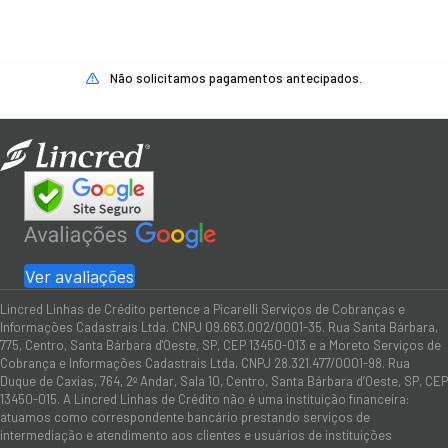
Não solicitamos pagamentos antecipados.
Ver avaliações
Lincred Linhas de Crédito pertence a Picarelli Serviços de Cobranças e
Informações Cadastrais Ltda. CNPJ 09.663.002/0001-35. Rua Santa Bárbara,
775, Centro, Santa Bárbara d'Oeste, SP, CEP 13450-013 e a Moreto Serviços de
Cobrança e Informações Cadastrais Ltda. CNPJ 28.321.477/0001-98. Rua
Duque de Caxias, 764, 2º Andar, Sala 10, Centro, Santa Bárbara d’Oeste, SP, CEP
13450-015. A Lincred Linhas de Crédito não é uma instituição financeira:
atuamos como correspondente bancário prestando serviços de
intermediação e atendimento aos clientes e usuários de instituições