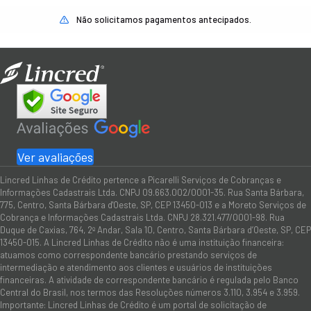
Não solicitamos pagamentos antecipados.
Ver avaliações
Lincred Linhas de Crédito pertence a Picarelli Serviços de Cobranças e
Informações Cadastrais Ltda. CNPJ 09.663.002/0001-35. Rua Santa Bárbara,
775, Centro, Santa Bárbara d'Oeste, SP, CEP 13450-013 e a Moreto Serviços de
Cobrança e Informações Cadastrais Ltda. CNPJ 28.321.477/0001-98. Rua
Duque de Caxias, 764, 2º Andar, Sala 10, Centro, Santa Bárbara d’Oeste, SP, CEP
13450-015. A Lincred Linhas de Crédito não é uma instituição financeira:
atuamos como correspondente bancário prestando serviços de
intermediação e atendimento aos clientes e usuários de instituições
financeiras. A atividade de correspondente bancário é regulada pelo Banco
Central do Brasil, nos termos das Resoluções números 3.110, 3.954 e 3.959.
Importante: Lincred Linhas de Crédito é um portal de solicitação de