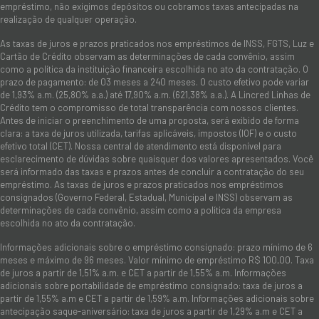
empréstimo, não exigimos depósitos ou cobramos taxas antecipadas na
realização de qualquer operação.
As taxas de juros e prazos praticados nos empréstimos de INSS, FGTS, Luz e
Cartão de Crédito observam as determinações de cada convênio, assim
como a política da instituição financeira escolhida no ato da contratação. O
prazo de pagamento: de 03 meses a 240 meses. O custo efetivo pode variar
de 1,93% a.m. (25,80% a.a.) até 17,90% a.m. (621,38% a.a.). A Lincred Linhas de
Crédito tem o compromisso de total transparência com nossos clientes.
Antes de iniciar o preenchimento de uma proposta, será exibido de forma
clara: a taxa de juros utilizada, tarifas aplicáveis, impostos (IOF) e o custo
efetivo total (CET). Nossa central de atendimento está disponível para
esclarecimento de dúvidas sobre quaisquer dos valores apresentados. Você
será informado das taxas e prazos antes de concluir a contratação do seu
empréstimo. As taxas de juros e prazos praticados nos empréstimos
consignados (Governo Federal, Estadual, Municipal e INSS) observam as
determinações de cada convênio, assim como a política da empresa
escolhida no ato da contratação.
Informações adicionais sobre o empréstimo consignado: prazo mínimo de 6
meses e máximo de 96 meses. Valor mínimo de empréstimo R$ 100,00. Taxa
de juros a partir de 1,51% a.m. e CET a partir de 1,55% a.m. Informações
adicionais sobre portabilidade de empréstimo consignado: taxa de juros a
partir de 1,55% a.m e CET a partir de 1,59% a.m. Informações adicionais sobre
antecipação saque-aniversário: taxa de juros a partir de 1,29% a.m e CET a