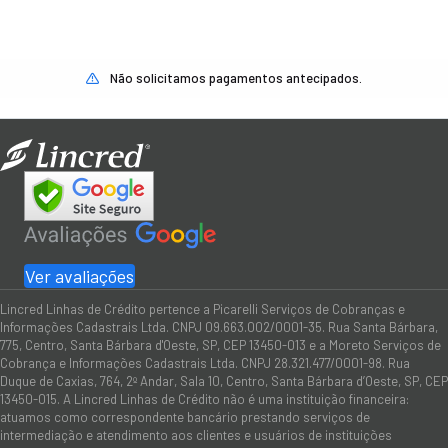
Não solicitamos pagamentos antecipados.
Ver avaliações
Lincred Linhas de Crédito pertence a Picarelli Serviços de Cobranças e
Informações Cadastrais Ltda. CNPJ 09.663.002/0001-35. Rua Santa Bárbara,
775, Centro, Santa Bárbara d'Oeste, SP, CEP 13450-013 e a Moreto Serviços de
Cobrança e Informações Cadastrais Ltda. CNPJ 28.321.477/0001-98. Rua
Duque de Caxias, 764, 2º Andar, Sala 10, Centro, Santa Bárbara d’Oeste, SP, CEP
13450-015. A Lincred Linhas de Crédito não é uma instituição financeira:
atuamos como correspondente bancário prestando serviços de
intermediação e atendimento aos clientes e usuários de instituições