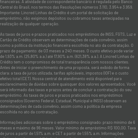
financeiras. A atividade de correspondente bancário é regulada pelo Banco
Central do Brasil, nos termos das Resoluções números 3.110, 3.954 e 3.959.
Importante: Lincred Linhas de Crédito é um portal de solicitação de
empréstimo, não exigimos depósitos ou cobramos taxas antecipadas na
realização de qualquer operação.
As taxas de juros e prazos praticados nos empréstimos de INSS, FGTS, Luz e
Cartão de Crédito observam as determinações de cada convênio, assim
como a política da instituição financeira escolhida no ato da contratação. O
prazo de pagamento: de 03 meses a 240 meses. O custo efetivo pode variar
de 1,93% a.m. (25,80% a.a.) até 17,90% a.m. (621,38% a.a.). A Lincred Linhas de
Crédito tem o compromisso de total transparência com nossos clientes.
Antes de iniciar o preenchimento de uma proposta, será exibido de forma
clara: a taxa de juros utilizada, tarifas aplicáveis, impostos (IOF) e o custo
efetivo total (CET). Nossa central de atendimento está disponível para
esclarecimento de dúvidas sobre quaisquer dos valores apresentados. Você
será informado das taxas e prazos antes de concluir a contratação do seu
empréstimo. As taxas de juros e prazos praticados nos empréstimos
consignados (Governo Federal, Estadual, Municipal e INSS) observam as
determinações de cada convênio, assim como a política da empresa
escolhida no ato da contratação.
Informações adicionais sobre o empréstimo consignado: prazo mínimo de 6
meses e máximo de 96 meses. Valor mínimo de empréstimo R$ 100,00. Taxa
de juros a partir de 1,51% a.m. e CET a partir de 1,55% a.m. Informações