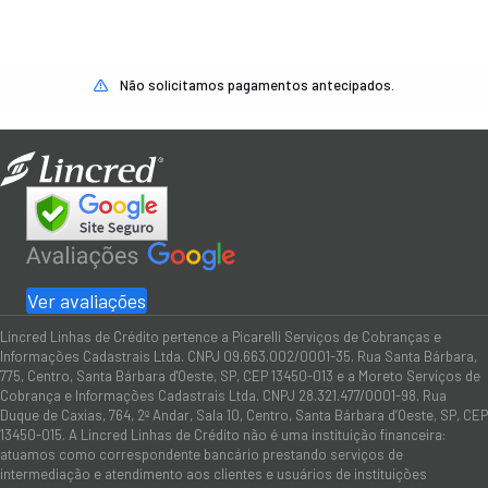
Não solicitamos pagamentos antecipados.
Ver avaliações
Lincred Linhas de Crédito pertence a Picarelli Serviços de Cobranças e
Informações Cadastrais Ltda. CNPJ 09.663.002/0001-35. Rua Santa Bárbara,
775, Centro, Santa Bárbara d'Oeste, SP, CEP 13450-013 e a Moreto Serviços de
Cobrança e Informações Cadastrais Ltda. CNPJ 28.321.477/0001-98. Rua
Duque de Caxias, 764, 2º Andar, Sala 10, Centro, Santa Bárbara d’Oeste, SP, CEP
13450-015. A Lincred Linhas de Crédito não é uma instituição financeira:
atuamos como correspondente bancário prestando serviços de
intermediação e atendimento aos clientes e usuários de instituições