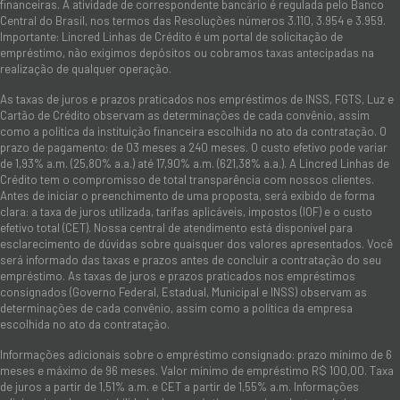
financeiras. A atividade de correspondente bancário é regulada pelo Banco
Central do Brasil, nos termos das Resoluções números 3.110, 3.954 e 3.959.
Importante: Lincred Linhas de Crédito é um portal de solicitação de
empréstimo, não exigimos depósitos ou cobramos taxas antecipadas na
realização de qualquer operação.
As taxas de juros e prazos praticados nos empréstimos de INSS, FGTS, Luz e
Cartão de Crédito observam as determinações de cada convênio, assim
como a política da instituição financeira escolhida no ato da contratação. O
prazo de pagamento: de 03 meses a 240 meses. O custo efetivo pode variar
de 1,93% a.m. (25,80% a.a.) até 17,90% a.m. (621,38% a.a.). A Lincred Linhas de
Crédito tem o compromisso de total transparência com nossos clientes.
Antes de iniciar o preenchimento de uma proposta, será exibido de forma
clara: a taxa de juros utilizada, tarifas aplicáveis, impostos (IOF) e o custo
efetivo total (CET). Nossa central de atendimento está disponível para
esclarecimento de dúvidas sobre quaisquer dos valores apresentados. Você
será informado das taxas e prazos antes de concluir a contratação do seu
empréstimo. As taxas de juros e prazos praticados nos empréstimos
consignados (Governo Federal, Estadual, Municipal e INSS) observam as
determinações de cada convênio, assim como a política da empresa
escolhida no ato da contratação.
Informações adicionais sobre o empréstimo consignado: prazo mínimo de 6
meses e máximo de 96 meses. Valor mínimo de empréstimo R$ 100,00. Taxa
de juros a partir de 1,51% a.m. e CET a partir de 1,55% a.m. Informações