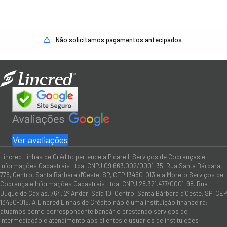
Não solicitamos pagamentos antecipados.
Ver avaliações
Lincred Linhas de Crédito pertence a Picarelli Serviços de Cobranças e
Informações Cadastrais Ltda. CNPJ 09.663.002/0001-35. Rua Santa Bárbara,
775, Centro, Santa Bárbara d'Oeste, SP, CEP 13450-013 e a Moreto Serviços de
Cobrança e Informações Cadastrais Ltda. CNPJ 28.321.477/0001-98. Rua
Duque de Caxias, 764, 2º Andar, Sala 10, Centro, Santa Bárbara d’Oeste, SP, CEP
13450-015. A Lincred Linhas de Crédito não é uma instituição financeira:
atuamos como correspondente bancário prestando serviços de
intermediação e atendimento aos clientes e usuários de instituições