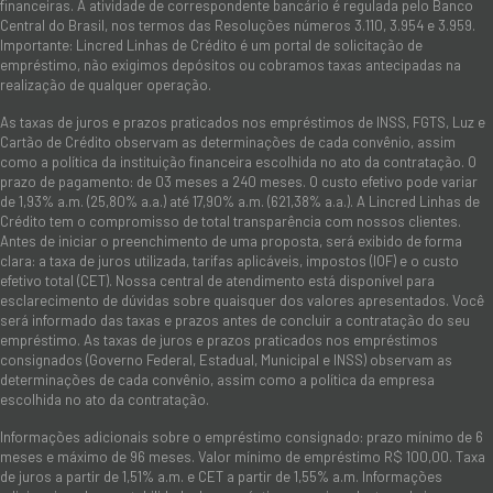
financeiras. A atividade de correspondente bancário é regulada pelo Banco
Central do Brasil, nos termos das Resoluções números 3.110, 3.954 e 3.959.
Importante: Lincred Linhas de Crédito é um portal de solicitação de
empréstimo, não exigimos depósitos ou cobramos taxas antecipadas na
realização de qualquer operação.
As taxas de juros e prazos praticados nos empréstimos de INSS, FGTS, Luz e
Cartão de Crédito observam as determinações de cada convênio, assim
como a política da instituição financeira escolhida no ato da contratação. O
prazo de pagamento: de 03 meses a 240 meses. O custo efetivo pode variar
de 1,93% a.m. (25,80% a.a.) até 17,90% a.m. (621,38% a.a.). A Lincred Linhas de
Crédito tem o compromisso de total transparência com nossos clientes.
Antes de iniciar o preenchimento de uma proposta, será exibido de forma
clara: a taxa de juros utilizada, tarifas aplicáveis, impostos (IOF) e o custo
efetivo total (CET). Nossa central de atendimento está disponível para
esclarecimento de dúvidas sobre quaisquer dos valores apresentados. Você
será informado das taxas e prazos antes de concluir a contratação do seu
empréstimo. As taxas de juros e prazos praticados nos empréstimos
consignados (Governo Federal, Estadual, Municipal e INSS) observam as
determinações de cada convênio, assim como a política da empresa
escolhida no ato da contratação.
Informações adicionais sobre o empréstimo consignado: prazo mínimo de 6
meses e máximo de 96 meses. Valor mínimo de empréstimo R$ 100,00. Taxa
de juros a partir de 1,51% a.m. e CET a partir de 1,55% a.m. Informações