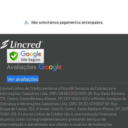
Não solicitamos pagamentos antecipados.
Ver avaliações
Lincred Linhas de Crédito pertence a Picarelli Serviços de Cobranças e
Informações Cadastrais Ltda. CNPJ 09.663.002/0001-35. Rua Santa Bárbara,
775, Centro, Santa Bárbara d'Oeste, SP, CEP 13450-013 e a Moreto Serviços de
Cobrança e Informações Cadastrais Ltda. CNPJ 28.321.477/0001-98. Rua
Duque de Caxias, 764, 2º Andar, Sala 10, Centro, Santa Bárbara d’Oeste, SP, CEP
13450-015. A Lincred Linhas de Crédito não é uma instituição financeira:
atuamos como correspondente bancário prestando serviços de
intermediação e atendimento aos clientes e usuários de instituições