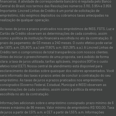
financeiras. A atividade de correspondente bancário é regulada pelo Banco
Central do Brasil, nos termos das Resoluções números 3.110, 3.954 e 3.959.
Importante: Lincred Linhas de Crédito é um portal de solicitação de
empréstimo, não exigimos depósitos ou cobramos taxas antecipadas na
realização de qualquer operação.
As taxas de juros e prazos praticados nos empréstimos de INSS, FGTS, Luz e
Cartão de Crédito observam as determinações de cada convênio, assim
como a política da instituição financeira escolhida no ato da contratação. O
prazo de pagamento: de 03 meses a 240 meses. O custo efetivo pode variar
de 1,93% a.m. (25,80% a.a.) até 17,90% a.m. (621,38% a.a.). A Lincred Linhas de
Crédito tem o compromisso de total transparência com nossos clientes.
Antes de iniciar o preenchimento de uma proposta, será exibido de forma
clara: a taxa de juros utilizada, tarifas aplicáveis, impostos (IOF) e o custo
efetivo total (CET). Nossa central de atendimento está disponível para
esclarecimento de dúvidas sobre quaisquer dos valores apresentados. Você
será informado das taxas e prazos antes de concluir a contratação do seu
empréstimo. As taxas de juros e prazos praticados nos empréstimos
consignados (Governo Federal, Estadual, Municipal e INSS) observam as
determinações de cada convênio, assim como a política da empresa
escolhida no ato da contratação.
Informações adicionais sobre o empréstimo consignado: prazo mínimo de 6
meses e máximo de 96 meses. Valor mínimo de empréstimo R$ 100,00. Taxa
de juros a partir de 1,51% a.m. e CET a partir de 1,55% a.m. Informações