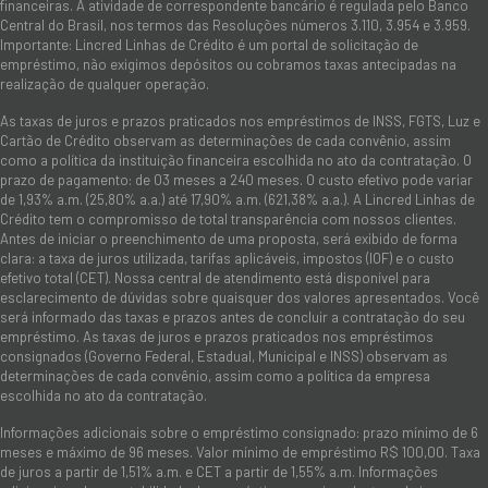
financeiras. A atividade de correspondente bancário é regulada pelo Banco
Central do Brasil, nos termos das Resoluções números 3.110, 3.954 e 3.959.
Importante: Lincred Linhas de Crédito é um portal de solicitação de
empréstimo, não exigimos depósitos ou cobramos taxas antecipadas na
realização de qualquer operação.
As taxas de juros e prazos praticados nos empréstimos de INSS, FGTS, Luz e
Cartão de Crédito observam as determinações de cada convênio, assim
como a política da instituição financeira escolhida no ato da contratação. O
prazo de pagamento: de 03 meses a 240 meses. O custo efetivo pode variar
de 1,93% a.m. (25,80% a.a.) até 17,90% a.m. (621,38% a.a.). A Lincred Linhas de
Crédito tem o compromisso de total transparência com nossos clientes.
Antes de iniciar o preenchimento de uma proposta, será exibido de forma
clara: a taxa de juros utilizada, tarifas aplicáveis, impostos (IOF) e o custo
efetivo total (CET). Nossa central de atendimento está disponível para
esclarecimento de dúvidas sobre quaisquer dos valores apresentados. Você
será informado das taxas e prazos antes de concluir a contratação do seu
empréstimo. As taxas de juros e prazos praticados nos empréstimos
consignados (Governo Federal, Estadual, Municipal e INSS) observam as
determinações de cada convênio, assim como a política da empresa
escolhida no ato da contratação.
Informações adicionais sobre o empréstimo consignado: prazo mínimo de 6
meses e máximo de 96 meses. Valor mínimo de empréstimo R$ 100,00. Taxa
de juros a partir de 1,51% a.m. e CET a partir de 1,55% a.m. Informações