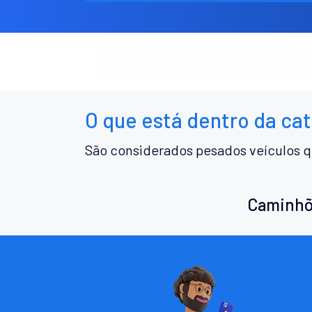
O que está dentro da ca
São considerados pesados veículos q
Caminhõ