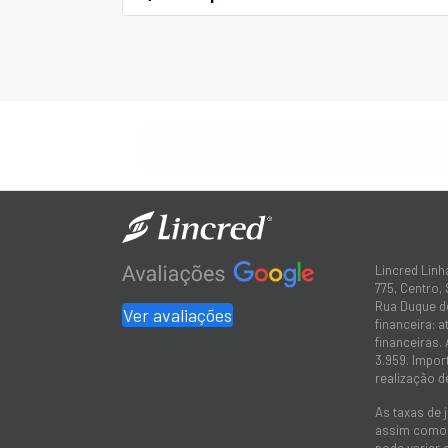
Lincred Linh
775, Centro,
Rua Duque de
Ver avaliações
financeira: 
financeiras.
3.959. Impor
realização d
As taxas de 
assim como a
pode variar 