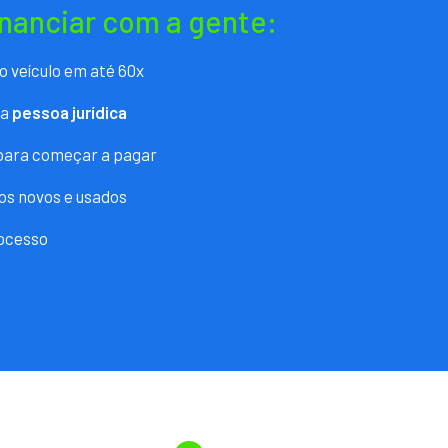
inanciar com a gente:
o veículo em até 60x
ra
pessoa jurídica
 para começar a pagar
os novos e usados
ocesso