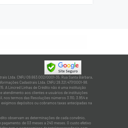
trais Ltda. CNPJ 09.663.002/0001-35. Rua Santa Bárbara,
Informações Cadastrais Ltda. CNPJ 28.321.477/0001-98.
15. A Lincred Linhas de Crédito não é uma instituição
 atendimento aos clientes e usuários de instituições
sil, nos termos das Resoluções números 3.110, 3.954 e
não exigimos depósitos ou cobramos taxas antecipadas na
rédito observam as determinações de cada convênio,
 de pagamento: de 03 meses a 240 meses. O custo efetivo
e Crédito tem o compromisso de total transparência com