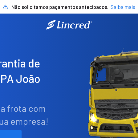
Não solicitamos pagamentos antecipados.
Saiba mais
antia de
 PA João
ua frota com
sua empresa!