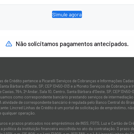
Simule agora
Não solicitamos pagamentos antecipados.
as de Crédito pertence a Picarelli Serviços de Cobranças e Informações Cadas
 Santa Bárbara d'Oeste, SP, CEP 13450-013 e a Moreto Serviços de Cobrança e 
 Caxias, 764, 2º Andar, Sala 10, Centro, Santa Bárbara d’Oeste, SP, CEP 13450-0
atuamos como correspondente bancário prestando serviços de intermediação e
 A atividade de correspondente bancário é regulada pelo Banco Central do Bra
tante: Lincred Linhas de Crédito é um portal de solicitação de empréstimo, 
e qualquer operação.
juros e prazos praticados nos empréstimos de INSS, FGTS, Luz e Cartão de C
 política da instituição financeira escolhida no ato da contratação. O prazo
de 1,93% a.m. (25,80% a.a.) até 17,90% a.m. (621,38% a.a.). A Lincred Linhas d