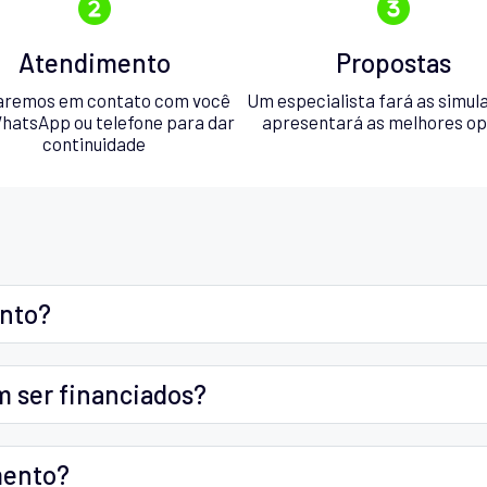
Atendimento
Propostas
aremos em contato com você
Um especialista fará as simul
hatsApp ou telefone para dar
apresentará as melhores o
continuidade
ento?
m ser financiados?
mento?