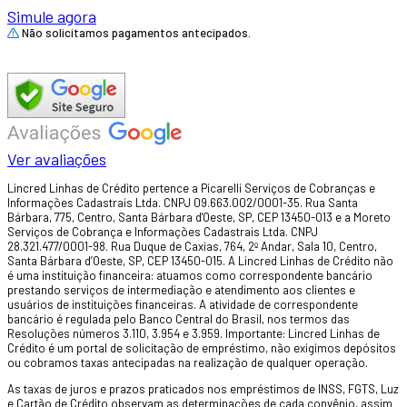
Simule agora
Não solicitamos pagamentos antecipados.
Ver avaliações
Lincred Linhas de Crédito pertence a Picarelli Serviços de Cobranças e
Informações Cadastrais Ltda. CNPJ 09.663.002/0001-35. Rua Santa
Bárbara, 775, Centro, Santa Bárbara d'Oeste, SP, CEP 13450-013 e a Moreto
Serviços de Cobrança e Informações Cadastrais Ltda. CNPJ
28.321.477/0001-98. Rua Duque de Caxias, 764, 2º Andar, Sala 10, Centro,
Santa Bárbara d’Oeste, SP, CEP 13450-015. A Lincred Linhas de Crédito não
é uma instituição financeira: atuamos como correspondente bancário
prestando serviços de intermediação e atendimento aos clientes e
usuários de instituições financeiras. A atividade de correspondente
bancário é regulada pelo Banco Central do Brasil, nos termos das
Resoluções números 3.110, 3.954 e 3.959. Importante: Lincred Linhas de
Crédito é um portal de solicitação de empréstimo, não exigimos depósitos
ou cobramos taxas antecipadas na realização de qualquer operação.
As taxas de juros e prazos praticados nos empréstimos de INSS, FGTS, Luz
e Cartão de Crédito observam as determinações de cada convênio, assim