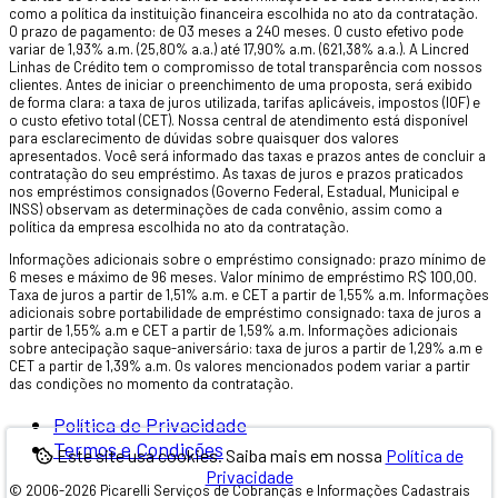
como a política da instituição financeira escolhida no ato da contratação.
O prazo de pagamento: de 03 meses a 240 meses. O custo efetivo pode
variar de 1,93% a.m. (25,80% a.a.) até 17,90% a.m. (621,38% a.a.). A Lincred
Linhas de Crédito tem o compromisso de total transparência com nossos
clientes. Antes de iniciar o preenchimento de uma proposta, será exibido
de forma clara: a taxa de juros utilizada, tarifas aplicáveis, impostos (IOF) e
o custo efetivo total (CET). Nossa central de atendimento está disponível
para esclarecimento de dúvidas sobre quaisquer dos valores
apresentados. Você será informado das taxas e prazos antes de concluir a
contratação do seu empréstimo. As taxas de juros e prazos praticados
nos empréstimos consignados (Governo Federal, Estadual, Municipal e
INSS) observam as determinações de cada convênio, assim como a
política da empresa escolhida no ato da contratação.
Informações adicionais sobre o empréstimo consignado: prazo mínimo de
6 meses e máximo de 96 meses. Valor mínimo de empréstimo R$ 100,00.
Taxa de juros a partir de 1,51% a.m. e CET a partir de 1,55% a.m. Informações
adicionais sobre portabilidade de empréstimo consignado: taxa de juros a
partir de 1,55% a.m e CET a partir de 1,59% a.m. Informações adicionais
sobre antecipação saque-aniversário: taxa de juros a partir de 1,29% a.m e
CET a partir de 1,39% a.m. Os valores mencionados podem variar a partir
das condições no momento da contratação.
Política de Privacidade
Termos e Condições
Este site usa cookies. Saiba mais em nossa
Política de
Privacidade
© 2006-2026 Picarelli Serviços de Cobranças e Informações Cadastrais