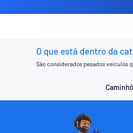
O que está dentro da ca
São considerados pesados veículos q
Caminhõ