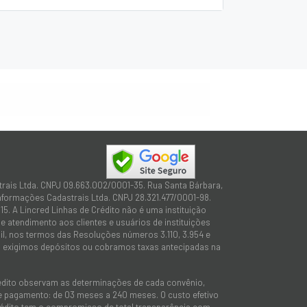
trais Ltda. CNPJ 09.663.002/0001-35. Rua Santa Bárbara,
Informações Cadastrais Ltda. CNPJ 28.321.477/0001-98.
15. A Lincred Linhas de Crédito não é uma instituição
 atendimento aos clientes e usuários de instituições
sil, nos termos das Resoluções números 3.110, 3.954 e
não exigimos depósitos ou cobramos taxas antecipadas na
rédito observam as determinações de cada convênio,
 de pagamento: de 03 meses a 240 meses. O custo efetivo
e Crédito tem o compromisso de total transparência com