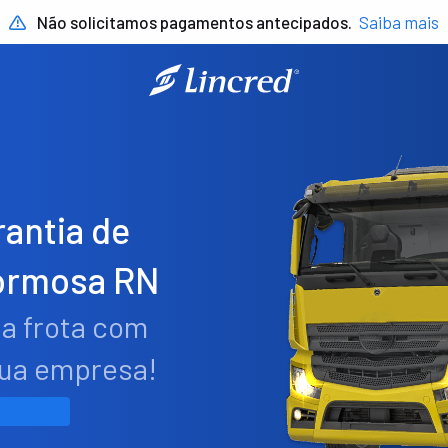
Não solicitamos pagamentos antecipados.
Saiba mais
antia de
ormosa RN
ua frota com
sua empresa!