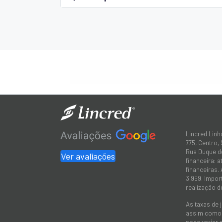
Lincred Linh
775, Centro,
Rua Duque de
Ver avaliações
financeira: 
financeiras.
3.959. Impor
realização d
As taxas de 
assim como a
pode variar 