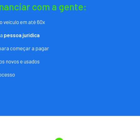
inanciar com a gente:
o veículo em até 60x
ra
pessoa jurídica
 para começar a pagar
os novos e usados
ocesso