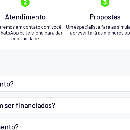
Atendimento
Propostas
aremos em contato com você
Um especialista fará as simul
hatsApp ou telefone para dar
apresentará as melhores o
continuidade
ento?
m ser financiados?
mento?