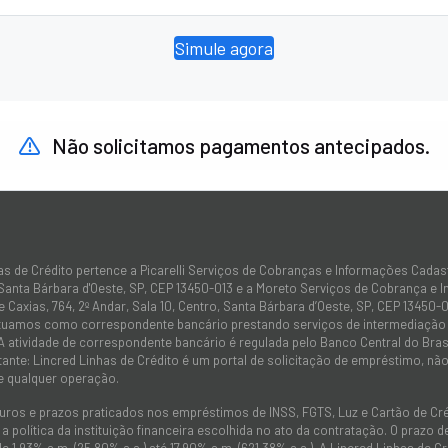
Simule agora
Não solicitamos pagamentos antecipados.
as de Crédito pertence a Picarelli Serviços de Cobranças e Informações Cadas
 Santa Bárbara d'Oeste, SP, CEP 13450-013 e a Moreto Serviços de Cobrança e 
 Caxias, 764, 2º Andar, Sala 10, Centro, Santa Bárbara d’Oeste, SP, CEP 13450-0
atuamos como correspondente bancário prestando serviços de intermediação e
 A atividade de correspondente bancário é regulada pelo Banco Central do Bra
tante: Lincred Linhas de Crédito é um portal de solicitação de empréstimo, 
e qualquer operação.
juros e prazos praticados nos empréstimos de INSS, FGTS, Luz e Cartão de C
 política da instituição financeira escolhida no ato da contratação. O prazo
de 1,93% a.m. (25,80% a.a.) até 17,90% a.m. (621,38% a.a.). A Lincred Linhas d