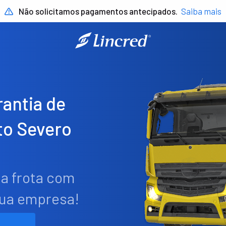
Não solicitamos pagamentos antecipados.
Saiba mais
antia de
o Severo
ua frota com
sua empresa!