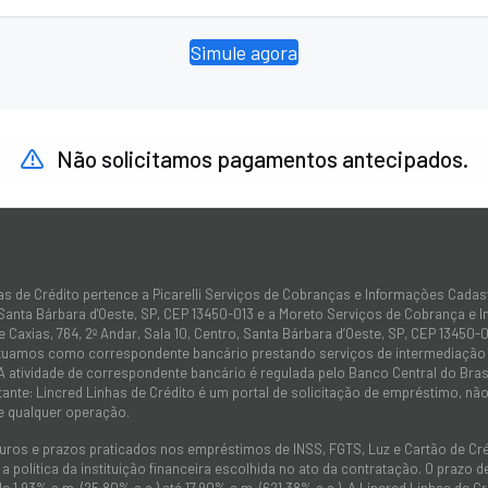
Simule agora
Não solicitamos pagamentos antecipados.
as de Crédito pertence a Picarelli Serviços de Cobranças e Informações Cadas
 Santa Bárbara d'Oeste, SP, CEP 13450-013 e a Moreto Serviços de Cobrança e 
 Caxias, 764, 2º Andar, Sala 10, Centro, Santa Bárbara d’Oeste, SP, CEP 13450-0
atuamos como correspondente bancário prestando serviços de intermediação e
 A atividade de correspondente bancário é regulada pelo Banco Central do Bra
tante: Lincred Linhas de Crédito é um portal de solicitação de empréstimo, 
e qualquer operação.
juros e prazos praticados nos empréstimos de INSS, FGTS, Luz e Cartão de C
 política da instituição financeira escolhida no ato da contratação. O prazo
de 1,93% a.m. (25,80% a.a.) até 17,90% a.m. (621,38% a.a.). A Lincred Linhas d