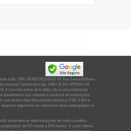
trais Ltda. CNPJ 09.663.002/0001-35. Rua Santa Bárbara,
Informações Cadastrais Ltda. CNPJ 28.321.477/0001-98.
15. A Lincred Linhas de Crédito não é uma instituição
 atendimento aos clientes e usuários de instituições
sil, nos termos das Resoluções números 3.110, 3.954 e
não exigimos depósitos ou cobramos taxas antecipadas na
rédito observam as determinações de cada convênio,
 de pagamento: de 03 meses a 240 meses. O custo efetivo
e Crédito tem o compromisso de total transparência com