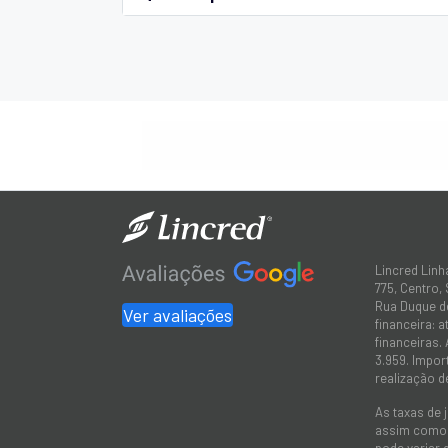
Lincred Linh
775, Centro,
Rua Duque de
Ver avaliações
financeira: 
financeiras.
3.959. Impor
realização d
As taxas de 
assim como a
pode variar 