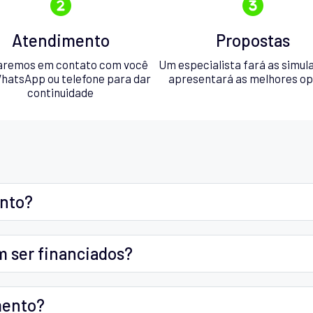
Atendimento
Propostas
aremos em contato com você
Um especialista fará as simul
hatsApp ou telefone para dar
apresentará as melhores o
continuidade
ento?
m ser financiados?
mento?