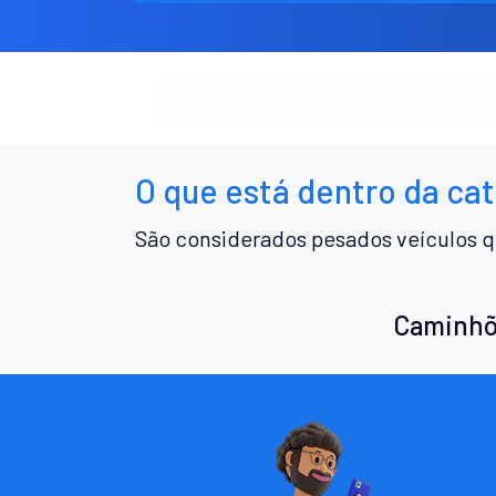
O que está dentro da ca
São considerados pesados veículos q
Caminhõ