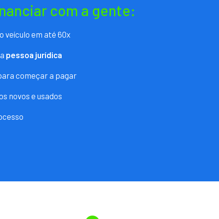
inanciar com a gente:
o veículo em até 60x
ra
pessoa jurídica
 para começar a pagar
os novos e usados
ocesso