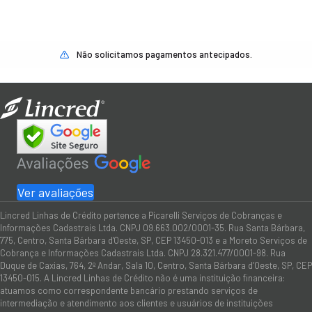
Não solicitamos pagamentos antecipados.
Ver avaliações
Lincred Linhas de Crédito pertence a Picarelli Serviços de Cobranças e
Informações Cadastrais Ltda. CNPJ 09.663.002/0001-35. Rua Santa Bárbara,
775, Centro, Santa Bárbara d'Oeste, SP, CEP 13450-013 e a Moreto Serviços de
Cobrança e Informações Cadastrais Ltda. CNPJ 28.321.477/0001-98. Rua
Duque de Caxias, 764, 2º Andar, Sala 10, Centro, Santa Bárbara d’Oeste, SP, CEP
13450-015. A Lincred Linhas de Crédito não é uma instituição financeira:
atuamos como correspondente bancário prestando serviços de
intermediação e atendimento aos clientes e usuários de instituições