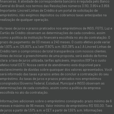
financeiras. A atividade de correspondente bancário é regulada pelo Banco
Central do Brasil, nos termos das Resoluções números 3.110, 3.954 e 3.959.
Importante: Lincred Linhas de Crédito é um portal de solicitação de
empréstimo, não exigimos depósitos ou cobramos taxas antecipadas na
realização de qualquer operação.
As taxas de juros e prazos praticados nos empréstimos de INSS, FGTS, Luz e
Cartão de Crédito observam as determinações de cada convênio, assim
como a política da instituição financeira escolhida no ato da contratação. O
prazo de pagamento: de 03 meses a 240 meses. O custo efetivo pode variar
de 1,93% a.m. (25,80% a.a.) até 17,90% a.m. (621,38% a.a.). A Lincred Linhas de
Crédito tem o compromisso de total transparência com nossos clientes.
Antes de iniciar o preenchimento de uma proposta, será exibido de forma
clara: a taxa de juros utilizada, tarifas aplicáveis, impostos (IOF) e o custo
efetivo total (CET). Nossa central de atendimento está disponível para
esclarecimento de dúvidas sobre quaisquer dos valores apresentados. Você
será informado das taxas e prazos antes de concluir a contratação do seu
empréstimo. As taxas de juros e prazos praticados nos empréstimos
consignados (Governo Federal, Estadual, Municipal e INSS) observam as
determinações de cada convênio, assim como a política da empresa
escolhida no ato da contratação.
Informações adicionais sobre o empréstimo consignado: prazo mínimo de 6
meses e máximo de 96 meses. Valor mínimo de empréstimo R$ 100,00. Taxa
de juros a partir de 1,51% a.m. e CET a partir de 1,55% a.m. Informações