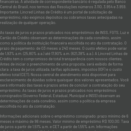
financeiras. A atividade de correspondente bancário é regulada pelo Banco
Central do Brasil, nos termos das Resoluções números 3.110, 3.954 e 3.959.
Importante: Lincred Linhas de Crédito é um portal de solicitação de
empréstimo, não exigimos depósitos ou cobramos taxas antecipadas na
realização de qualquer operação.
As taxas de juros e prazos praticados nos empréstimos de INSS, FGTS, Luz e
Cartão de Crédito observam as determinações de cada convênio, assim
como a política da instituição financeira escolhida no ato da contratação. O
prazo de pagamento: de 03 meses a 240 meses. O custo efetivo pode variar
de 1,93% a.m. (25,80% a.a.) até 17,90% a.m. (621,38% a.a.). A Lincred Linhas de
Crédito tem o compromisso de total transparência com nossos clientes.
Antes de iniciar o preenchimento de uma proposta, será exibido de forma
clara: a taxa de juros utilizada, tarifas aplicáveis, impostos (IOF) e o custo
efetivo total (CET). Nossa central de atendimento está disponível para
esclarecimento de dúvidas sobre quaisquer dos valores apresentados. Você
será informado das taxas e prazos antes de concluir a contratação do seu
empréstimo. As taxas de juros e prazos praticados nos empréstimos
consignados (Governo Federal, Estadual, Municipal e INSS) observam as
determinações de cada convênio, assim como a política da empresa
escolhida no ato da contratação.
Informações adicionais sobre o empréstimo consignado: prazo mínimo de 6
meses e máximo de 96 meses. Valor mínimo de empréstimo R$ 100,00. Taxa
de juros a partir de 1,51% a.m. e CET a partir de 1,55% a.m. Informações