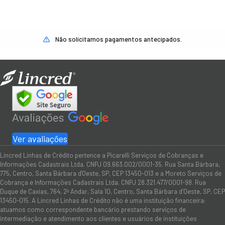
Não solicitamos pagamentos antecipados.
Ver avaliações
Lincred Linhas de Crédito pertence a Picarelli Serviços de Cobranças e
Informações Cadastrais Ltda. CNPJ 09.663.002/0001-35. Rua Santa Bárbara,
775, Centro, Santa Bárbara d'Oeste, SP, CEP 13450-013 e a Moreto Serviços de
Cobrança e Informações Cadastrais Ltda. CNPJ 28.321.477/0001-98. Rua
Duque de Caxias, 764, 2º Andar, Sala 10, Centro, Santa Bárbara d’Oeste, SP, CEP
13450-015. A Lincred Linhas de Crédito não é uma instituição financeira:
atuamos como correspondente bancário prestando serviços de
intermediação e atendimento aos clientes e usuários de instituições