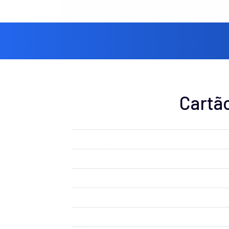
Cartã