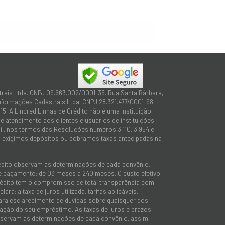
trais Ltda. CNPJ 09.663.002/0001-35. Rua Santa Bárbara,
Informações Cadastrais Ltda. CNPJ 28.321.477/0001-98.
15. A Lincred Linhas de Crédito não é uma instituição
 atendimento aos clientes e usuários de instituições
sil, nos termos das Resoluções números 3.110, 3.954 e
não exigimos depósitos ou cobramos taxas antecipadas na
rédito observam as determinações de cada convênio,
 de pagamento: de 03 meses a 240 meses. O custo efetivo
e Crédito tem o compromisso de total transparência com
ra: a taxa de juros utilizada, tarifas aplicáveis,
 para esclarecimento de dúvidas sobre quaisquer dos
tação do seu empréstimo. As taxas de juros e prazos
observam as determinações de cada convênio, assim