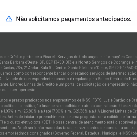
Não solicitamos pagamentos antecipados.
as de Crédito pertence a Picarelli Serviços de Cobranças e Informações Cadas
 Santa Bárbara d'Oeste, SP, CEP 13450-013 e a Moreto Serviços de Cobrança e 
 Caxias, 764, 2º Andar, Sala 10, Centro, Santa Bárbara d’Oeste, SP, CEP 13450-0
atuamos como correspondente bancário prestando serviços de intermediação e
 A atividade de correspondente bancário é regulada pelo Banco Central do Bra
tante: Lincred Linhas de Crédito é um portal de solicitação de empréstimo, 
e qualquer operação.
juros e prazos praticados nos empréstimos de INSS, FGTS, Luz e Cartão de C
 política da instituição financeira escolhida no ato da contratação. O prazo
de 1,93% a.m. (25,80% a.a.) até 17,90% a.m. (621,38% a.a.). A Lincred Linhas d
es. Antes de iniciar o preenchimento de uma proposta, será exibido de forma cla
F) e o custo efetivo total (CET). Nossa central de atendimento está disponível
sentados. Você será informado das taxas e prazos antes de concluir a contra
nos empréstimos consignados (Governo Federal, Estadual, Municipal e INSS) 