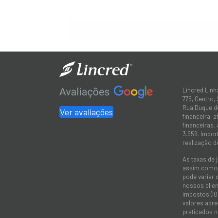
Lincred Linh
775, Centro,
Rua Duque de
Ver avaliações
financeira: 
financeiras.
3.959. Impor
realização d
As taxas de 
assim como a
pode variar 
nossos client
impostos (IO
valores apre
praticados 