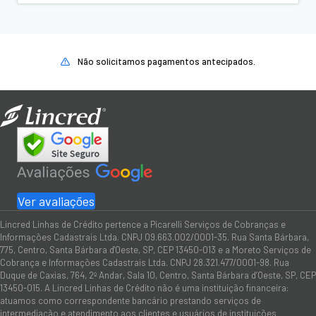
Não solicitamos pagamentos antecipados.
Ver avaliações
Lincred Linhas de Crédito pertence a Picarelli Serviços de Cobranças e
Informações Cadastrais Ltda. CNPJ 09.663.002/0001-35. Rua Santa Bárbara,
775, Centro, Santa Bárbara d'Oeste, SP, CEP 13450-013 e a Moreto Serviços de
Cobrança e Informações Cadastrais Ltda. CNPJ 28.321.477/0001-98. Rua
Duque de Caxias, 764, 2º Andar, Sala 10, Centro, Santa Bárbara d’Oeste, SP, CEP
13450-015. A Lincred Linhas de Crédito não é uma instituição financeira:
atuamos como correspondente bancário prestando serviços de
intermediação e atendimento aos clientes e usuários de instituições