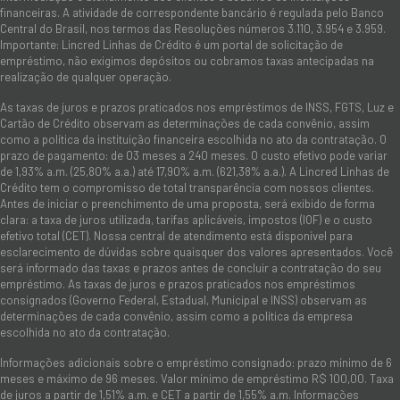
financeiras. A atividade de correspondente bancário é regulada pelo Banco
Central do Brasil, nos termos das Resoluções números 3.110, 3.954 e 3.959.
Importante: Lincred Linhas de Crédito é um portal de solicitação de
empréstimo, não exigimos depósitos ou cobramos taxas antecipadas na
realização de qualquer operação.
As taxas de juros e prazos praticados nos empréstimos de INSS, FGTS, Luz e
Cartão de Crédito observam as determinações de cada convênio, assim
como a política da instituição financeira escolhida no ato da contratação. O
prazo de pagamento: de 03 meses a 240 meses. O custo efetivo pode variar
de 1,93% a.m. (25,80% a.a.) até 17,90% a.m. (621,38% a.a.). A Lincred Linhas de
Crédito tem o compromisso de total transparência com nossos clientes.
Antes de iniciar o preenchimento de uma proposta, será exibido de forma
clara: a taxa de juros utilizada, tarifas aplicáveis, impostos (IOF) e o custo
efetivo total (CET). Nossa central de atendimento está disponível para
esclarecimento de dúvidas sobre quaisquer dos valores apresentados. Você
será informado das taxas e prazos antes de concluir a contratação do seu
empréstimo. As taxas de juros e prazos praticados nos empréstimos
consignados (Governo Federal, Estadual, Municipal e INSS) observam as
determinações de cada convênio, assim como a política da empresa
escolhida no ato da contratação.
Informações adicionais sobre o empréstimo consignado: prazo mínimo de 6
meses e máximo de 96 meses. Valor mínimo de empréstimo R$ 100,00. Taxa
de juros a partir de 1,51% a.m. e CET a partir de 1,55% a.m. Informações