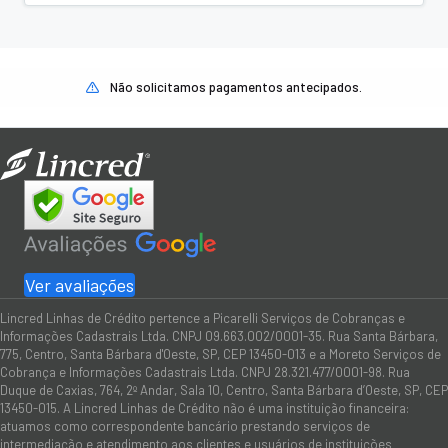
Não solicitamos pagamentos antecipados.
Ver avaliações
Lincred Linhas de Crédito pertence a Picarelli Serviços de Cobranças e
Informações Cadastrais Ltda. CNPJ 09.663.002/0001-35. Rua Santa Bárbara,
775, Centro, Santa Bárbara d'Oeste, SP, CEP 13450-013 e a Moreto Serviços de
Cobrança e Informações Cadastrais Ltda. CNPJ 28.321.477/0001-98. Rua
Duque de Caxias, 764, 2º Andar, Sala 10, Centro, Santa Bárbara d’Oeste, SP, CEP
13450-015. A Lincred Linhas de Crédito não é uma instituição financeira:
atuamos como correspondente bancário prestando serviços de
intermediação e atendimento aos clientes e usuários de instituições