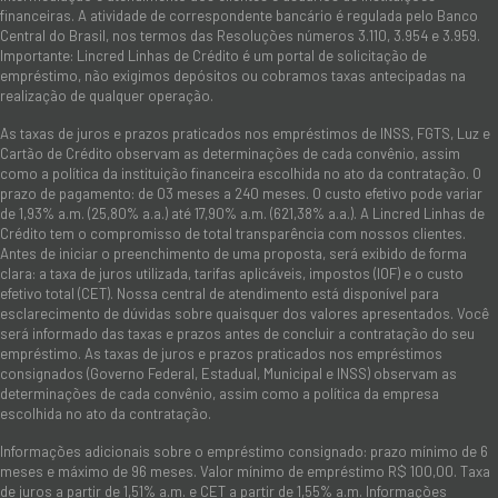
financeiras. A atividade de correspondente bancário é regulada pelo Banco
Central do Brasil, nos termos das Resoluções números 3.110, 3.954 e 3.959.
Importante: Lincred Linhas de Crédito é um portal de solicitação de
empréstimo, não exigimos depósitos ou cobramos taxas antecipadas na
realização de qualquer operação.
As taxas de juros e prazos praticados nos empréstimos de INSS, FGTS, Luz e
Cartão de Crédito observam as determinações de cada convênio, assim
como a política da instituição financeira escolhida no ato da contratação. O
prazo de pagamento: de 03 meses a 240 meses. O custo efetivo pode variar
de 1,93% a.m. (25,80% a.a.) até 17,90% a.m. (621,38% a.a.). A Lincred Linhas de
Crédito tem o compromisso de total transparência com nossos clientes.
Antes de iniciar o preenchimento de uma proposta, será exibido de forma
clara: a taxa de juros utilizada, tarifas aplicáveis, impostos (IOF) e o custo
efetivo total (CET). Nossa central de atendimento está disponível para
esclarecimento de dúvidas sobre quaisquer dos valores apresentados. Você
será informado das taxas e prazos antes de concluir a contratação do seu
empréstimo. As taxas de juros e prazos praticados nos empréstimos
consignados (Governo Federal, Estadual, Municipal e INSS) observam as
determinações de cada convênio, assim como a política da empresa
escolhida no ato da contratação.
Informações adicionais sobre o empréstimo consignado: prazo mínimo de 6
meses e máximo de 96 meses. Valor mínimo de empréstimo R$ 100,00. Taxa
de juros a partir de 1,51% a.m. e CET a partir de 1,55% a.m. Informações