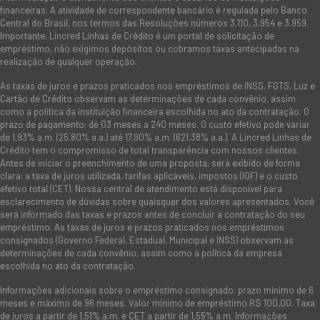
financeiras. A atividade de correspondente bancário é regulada pelo Banco
Central do Brasil, nos termos das Resoluções números 3.110, 3.954 e 3.959.
Importante: Lincred Linhas de Crédito é um portal de solicitação de
empréstimo, não exigimos depósitos ou cobramos taxas antecipadas na
realização de qualquer operação.
As taxas de juros e prazos praticados nos empréstimos de INSS, FGTS, Luz e
Cartão de Crédito observam as determinações de cada convênio, assim
como a política da instituição financeira escolhida no ato da contratação. O
prazo de pagamento: de 03 meses a 240 meses. O custo efetivo pode variar
de 1,93% a.m. (25,80% a.a.) até 17,90% a.m. (621,38% a.a.). A Lincred Linhas de
Crédito tem o compromisso de total transparência com nossos clientes.
Antes de iniciar o preenchimento de uma proposta, será exibido de forma
clara: a taxa de juros utilizada, tarifas aplicáveis, impostos (IOF) e o custo
efetivo total (CET). Nossa central de atendimento está disponível para
esclarecimento de dúvidas sobre quaisquer dos valores apresentados. Você
será informado das taxas e prazos antes de concluir a contratação do seu
empréstimo. As taxas de juros e prazos praticados nos empréstimos
consignados (Governo Federal, Estadual, Municipal e INSS) observam as
determinações de cada convênio, assim como a política da empresa
escolhida no ato da contratação.
Informações adicionais sobre o empréstimo consignado: prazo mínimo de 6
meses e máximo de 96 meses. Valor mínimo de empréstimo R$ 100,00. Taxa
de juros a partir de 1,51% a.m. e CET a partir de 1,55% a.m. Informações