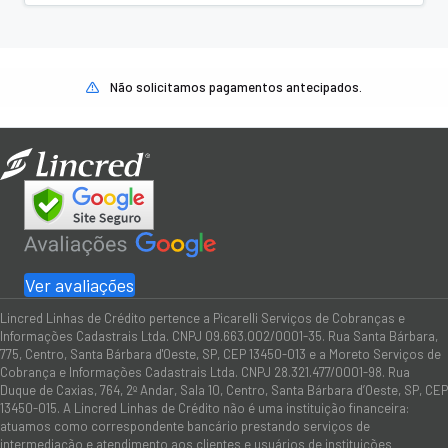
Não solicitamos pagamentos antecipados.
Ver avaliações
Lincred Linhas de Crédito pertence a Picarelli Serviços de Cobranças e
Informações Cadastrais Ltda. CNPJ 09.663.002/0001-35. Rua Santa Bárbara,
775, Centro, Santa Bárbara d'Oeste, SP, CEP 13450-013 e a Moreto Serviços de
Cobrança e Informações Cadastrais Ltda. CNPJ 28.321.477/0001-98. Rua
Duque de Caxias, 764, 2º Andar, Sala 10, Centro, Santa Bárbara d’Oeste, SP, CEP
13450-015. A Lincred Linhas de Crédito não é uma instituição financeira:
atuamos como correspondente bancário prestando serviços de
intermediação e atendimento aos clientes e usuários de instituições