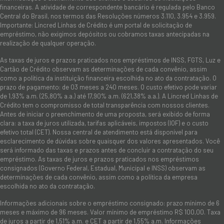
financeiras. A atividade de correspondente bancário é regulada pelo Banco
Central do Brasil, nos termos das Resoluções números 3.110, 3.954 e 3.959.
Importante: Lincred Linhas de Crédito é um portal de solicitação de
empréstimo, não exigimos depósitos ou cobramos taxas antecipadas na
realização de qualquer operação.
As taxas de juros e prazos praticados nos empréstimos de INSS, FGTS, Luz e
Cartão de Crédito observam as determinações de cada convênio, assim
como a política da instituição financeira escolhida no ato da contratação. O
prazo de pagamento: de 03 meses a 240 meses. O custo efetivo pode variar
de 1,93% a.m. (25,80% a.a.) até 17,90% a.m. (621,38% a.a.). A Lincred Linhas de
Crédito tem o compromisso de total transparência com nossos clientes.
Antes de iniciar o preenchimento de uma proposta, será exibido de forma
clara: a taxa de juros utilizada, tarifas aplicáveis, impostos (IOF) e o custo
efetivo total (CET). Nossa central de atendimento está disponível para
esclarecimento de dúvidas sobre quaisquer dos valores apresentados. Você
será informado das taxas e prazos antes de concluir a contratação do seu
empréstimo. As taxas de juros e prazos praticados nos empréstimos
consignados (Governo Federal, Estadual, Municipal e INSS) observam as
determinações de cada convênio, assim como a política da empresa
escolhida no ato da contratação.
Informações adicionais sobre o empréstimo consignado: prazo mínimo de 6
meses e máximo de 96 meses. Valor mínimo de empréstimo R$ 100,00. Taxa
de juros a partir de 1,51% a.m. e CET a partir de 1,55% a.m. Informações