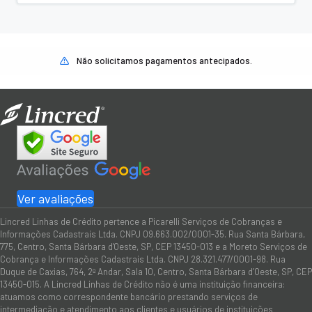
Não solicitamos pagamentos antecipados.
Ver avaliações
Lincred Linhas de Crédito pertence a Picarelli Serviços de Cobranças e
Informações Cadastrais Ltda. CNPJ 09.663.002/0001-35. Rua Santa Bárbara,
775, Centro, Santa Bárbara d'Oeste, SP, CEP 13450-013 e a Moreto Serviços de
Cobrança e Informações Cadastrais Ltda. CNPJ 28.321.477/0001-98. Rua
Duque de Caxias, 764, 2º Andar, Sala 10, Centro, Santa Bárbara d’Oeste, SP, CEP
13450-015. A Lincred Linhas de Crédito não é uma instituição financeira:
atuamos como correspondente bancário prestando serviços de
intermediação e atendimento aos clientes e usuários de instituições