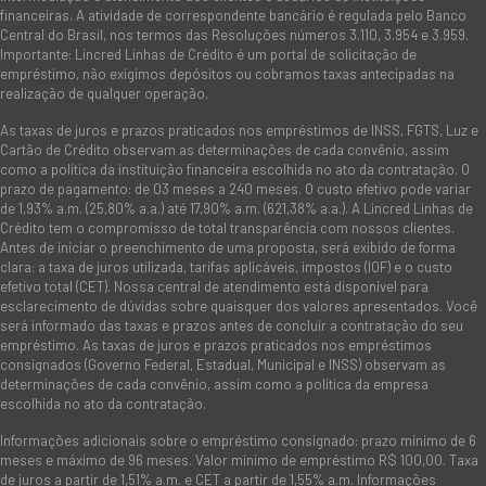
financeiras. A atividade de correspondente bancário é regulada pelo Banco
Central do Brasil, nos termos das Resoluções números 3.110, 3.954 e 3.959.
Importante: Lincred Linhas de Crédito é um portal de solicitação de
empréstimo, não exigimos depósitos ou cobramos taxas antecipadas na
realização de qualquer operação.
As taxas de juros e prazos praticados nos empréstimos de INSS, FGTS, Luz e
Cartão de Crédito observam as determinações de cada convênio, assim
como a política da instituição financeira escolhida no ato da contratação. O
prazo de pagamento: de 03 meses a 240 meses. O custo efetivo pode variar
de 1,93% a.m. (25,80% a.a.) até 17,90% a.m. (621,38% a.a.). A Lincred Linhas de
Crédito tem o compromisso de total transparência com nossos clientes.
Antes de iniciar o preenchimento de uma proposta, será exibido de forma
clara: a taxa de juros utilizada, tarifas aplicáveis, impostos (IOF) e o custo
efetivo total (CET). Nossa central de atendimento está disponível para
esclarecimento de dúvidas sobre quaisquer dos valores apresentados. Você
será informado das taxas e prazos antes de concluir a contratação do seu
empréstimo. As taxas de juros e prazos praticados nos empréstimos
consignados (Governo Federal, Estadual, Municipal e INSS) observam as
determinações de cada convênio, assim como a política da empresa
escolhida no ato da contratação.
Informações adicionais sobre o empréstimo consignado: prazo mínimo de 6
meses e máximo de 96 meses. Valor mínimo de empréstimo R$ 100,00. Taxa
de juros a partir de 1,51% a.m. e CET a partir de 1,55% a.m. Informações