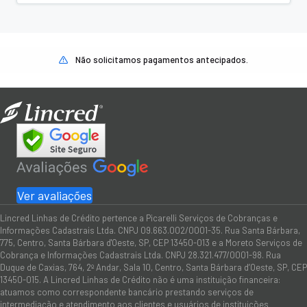
Não solicitamos pagamentos antecipados.
Ver avaliações
Lincred Linhas de Crédito pertence a Picarelli Serviços de Cobranças e
Informações Cadastrais Ltda. CNPJ 09.663.002/0001-35. Rua Santa Bárbara,
775, Centro, Santa Bárbara d'Oeste, SP, CEP 13450-013 e a Moreto Serviços de
Cobrança e Informações Cadastrais Ltda. CNPJ 28.321.477/0001-98. Rua
Duque de Caxias, 764, 2º Andar, Sala 10, Centro, Santa Bárbara d’Oeste, SP, CEP
13450-015. A Lincred Linhas de Crédito não é uma instituição financeira:
atuamos como correspondente bancário prestando serviços de
intermediação e atendimento aos clientes e usuários de instituições